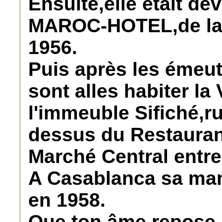
Ensuite,elle était de
MAROC-HOTEL,de la 
1956.
Puis après les émeut
sont alles habiter la 
l'immeuble Sifiché,r
dessus du Restaura
Marché Central entre
A Casablanca sa mam
en 1958.
Que ton âme repose e