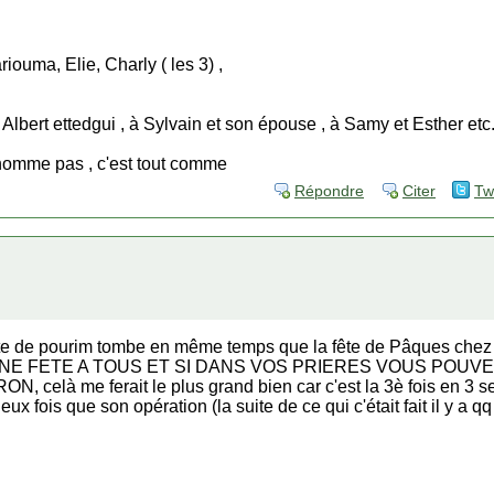
iouma, Elie, Charly ( les 3) ,
à Albert ettedgui , à Sylvain et son épouse , à Samy et Esther etc.
omme pas , c'est tout comme
Répondre
Citer
Tw
ête de pourim tombe en même temps que la fête de Pâques chez n
! BONNE FETE A TOUS ET SI DANS VOS PRIERES VOUS POU
là me ferait le plus grand bien car c'est la 3è fois en 3 sem
x fois que son opération (la suite de ce qui c'était fait il y a qq