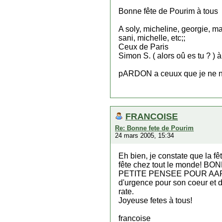
Bonne fête de Pourim à tous
A soly, micheline, georgie, mar
sani, michelle, etc;;
Ceux de Paris
Simon S. ( alors oû es tu ? ) 
pARDON a ceuux que je ne n
FRANCOISE
Re: Bonne fete de Pourim
24 mars 2005, 15:34
Eh bien, je constate que la f
fête chez tout le monde
PETITE PENSEE POUR AARON, ce
d'urgence pour son coeur et deu
rate.
Joyeuse fetes à tous!
francoise