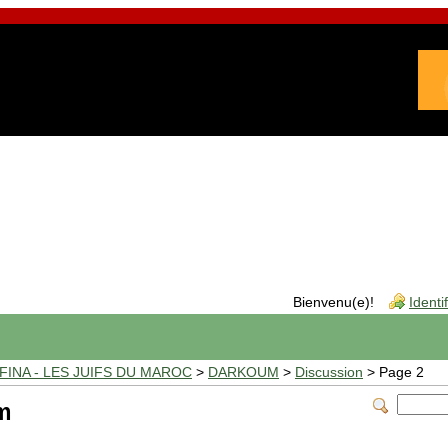
Bienvenu(e)!
Identi
INA - LES JUIFS DU MAROC
>
DARKOUM
>
Discussion
> Page 2
m