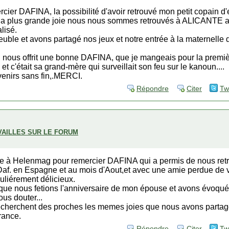
rcier DAFINA, la possibilité d'avoir retrouvé mon petit copain d
, la plus grande joie nous nous sommes retrouvés à ALICANTE ap
lisé.
uble et avons partagé nos jeux et notre entrée à la materne
 nous offrit une bonne DAFINA, que je mangeais pour la premièr
et c'était sa grand-mère qui surveillait son feu sur le kanoun....
venirs sans fin,.MERCI.
Répondre
Citer
Tw
VAILLES SUR LE FORUM
e à Helenmag pour remercier DAFINA qui a permis de nous retr
Daf. en Espagne et au mois d'Aout,et avec une amie perdue de v
culiérement délicieux.
que nous fetions l'anniversaire de mon épouse et avons évoqué
us douter...
recherchent des proches les memes joies que nous avons parta
rance.
Répondre
Citer
Tw