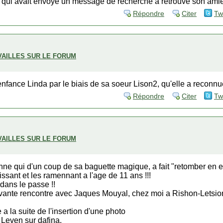
qui avait envoye un message de recherche a retrouve son amie
Répondre
Citer
Tw
VAILLES SUR LE FORUM
nfance Linda par le biais de sa soeur Lison2, qu'elle a reconnue
Répondre
Citer
Tw
VAILLES SUR LE FORUM
nne qui d'un coup de sa baguette magique, a fait "retomber en enf
ssant et les ramennant a l'age de 11 ans !!!
dans le passe !!
vante rencontre avec Jaques Mouyal, chez moi a Rishon-Letsion
 a la suite de l'insertion d'une photo
 Leven sur dafina.