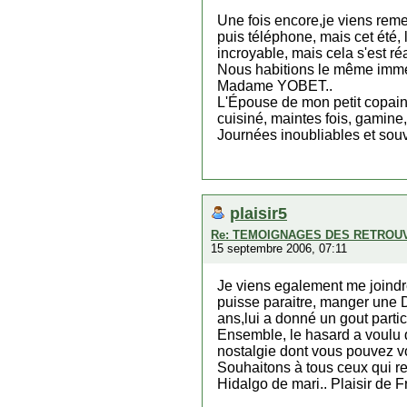
Une fois encore,je viens reme
puis téléphone, mais cet été
incroyable, mais cela s'est réa
Nous habitions le même imme
Madame YOBET..
L'Épouse de mon petit copain
cuisiné, maintes fois, gamine, 
Journées inoubliables et sou
plaisir5
Re: TEMOIGNAGES DES RETROU
15 septembre 2006, 07:11
Je viens egalement me joindr
puisse paraitre, manger une 
ans,lui a donné un gout parti
Ensemble, le hasard a voulu 
nostalgie dont vous pouvez vo
Souhaitons à tous ceux qui 
Hidalgo de mari.. Plaisir de F