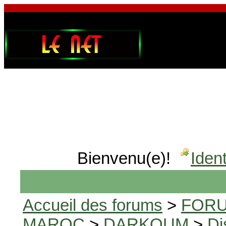
Bienvenu(e)!
Ident
Accueil des forums
>
FORU
MAROC
>
DARKOUM
>
Di