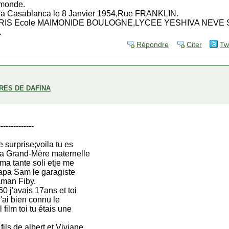
 monde.
e'a Casablanca le 8 Janvier 1954,Rue FRANKLIN.
ARIS Ecole MAIMONIDE BOULOGNE,LYCEE YESHIVA NEVE SH
.
Répondre
Citer
Tw
BRES DE DAFINA
--------------
 surprise;voila tu es
ma Grand-Mère maternelle
 ma tante soli etje me
Papa Sam le garagiste
aman Fiby.
0 j'avais 17ans et toi
j'ai bien connu le
film toi tu étais une
ls de albert et Viviane