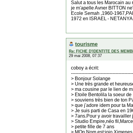
Salut a tous les Marocain au
je m'apelle Avner BITTON n
Ecole Semah ,1960-1967,P
1972 en ISRAEL - NETANYA
tourisme
Re: FICHE D'IDENTITE DES MEM
29 mai 2008, 07:37
coboy a écrit:
-----------------------------------------
> Bonjour Solange
> Une très grande et heureuse
> ma cousine par le lien de 
> Etoile Bentolila la soeur de
> souviens très bien de ton 
> que j'adore idem pour ta M
> Je suis parti de Casa en 196
> 7ans.Pour y avoir travailler 
> Studio Empire,néo fil,Marcel 
> petite fille de 7 ans
> MOn Nom est:jojo Ximenes fi