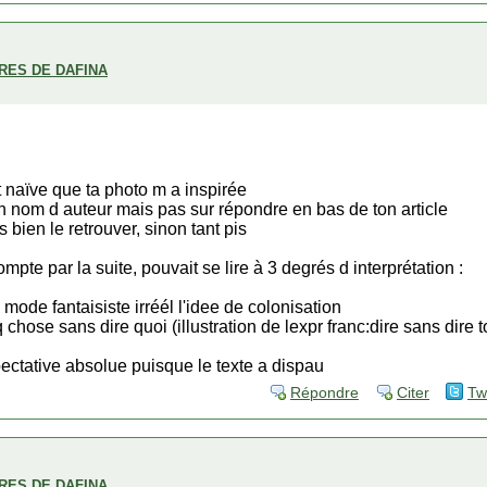
BRES DE DAFINA
t naïve que ta photo m a inspirée
ton nom d auteur mais pas sur répondre en bas de ton article
 bien le retrouver, sinon tant pis
mpte par la suite, pouvait se lire à 3 degrés d interprétation :
 mode fantaisiste irréél l'idee de colonisation
 chose sans dire quoi (illustration de lexpr franc:dire sans dire t
pectative absolue puisque le texte a dispau
Répondre
Citer
Tw
BRES DE DAFINA