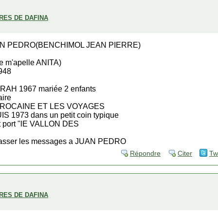
BRES DE DAFINA
AN PEDRO(BENCHIMOL JEAN PIERRE)
e m'apelle ANITA)
948
BORAH 1967 mariée 2 enfants
aire
MAROCAINE ET LES VOYAGES
 1973 dans un petit coin typique
tit port "lE VALLON DES
 passer les messages a JUAN PEDRO
Répondre
Citer
Tw
BRES DE DAFINA