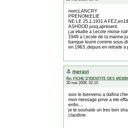
nom;LANCRY
PRENOM;ELIE
NE LE 25.1.1931 A FEZ,en1941 
ASHDOD.jusq,apresent.
j,ai etudie a l,ecole moise na
1949 a l,ecole de la marine 
banque leumi comme sous-dir
en 1963 ,depuis en retraite a 
meravi
Re: FICHE D'IDENTITE DES MEM
30 mai 2008, 02:10
sois le bienvenu a dafina che
mon message prive a ete effa
enfin....
je te souhaite un tres bon sh
claudine