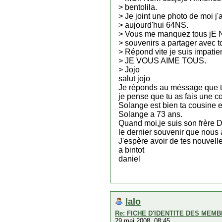
> bentolila.
> Je joint une photo de moi j'
> aujourd'hui 64NS.
> Vous me manquez tous jE N
> souvenirs a partager avec to
> Répond vite je suis impatien
> JE VOUS AIME TOUS.
> Jojo
salut jojo
Je réponds au méssage que t
je pense que tu as fais une c
Solange est bien ta cousine el
Solange a 73 ans.
Quand moi,je suis son frère Da
le dernier souvenir que nous
J'espère avoir de tes nouvel
a bintot
daniel
lalo
Re: FICHE D'IDENTITE DES MEM
29 mai 2008, 08:45