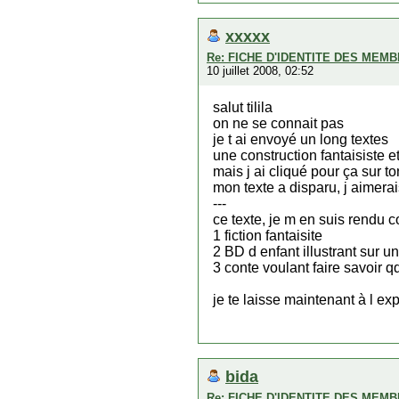
xxxxx
Re: FICHE D'IDENTITE DES MEM
10 juillet 2008, 02:52
salut tilila
on ne se connait pas
je t ai envoyé un long textes
une construction fantaisiste e
mais j ai cliqué pour ça sur 
mon texte a disparu, j aimerais
---
ce texte, je m en suis rendu co
1 fiction fantaisite
2 BD d enfant illustrant sur un
3 conte voulant faire savoir qq
je te laisse maintenant à l ex
bida
Re: FICHE D'IDENTITE DES MEM