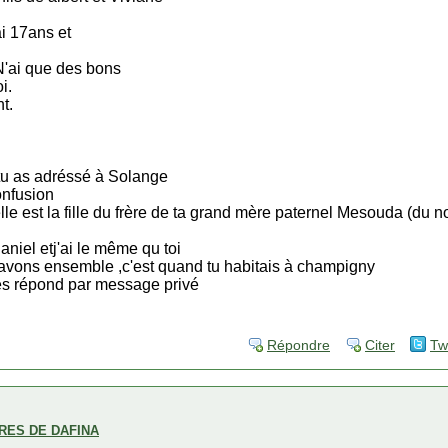
ai 17ans et
'ai que des bons
i.
t.
u as adréssé à Solange
onfusion
le est la fille du frère de ta grand mère paternel Mesouda (du n
niel etj'ai le même qu toi
 avons ensemble ,c'est quand tu habitais à champigny
les répond par message privé
Répondre
Citer
Tw
BRES DE DAFINA