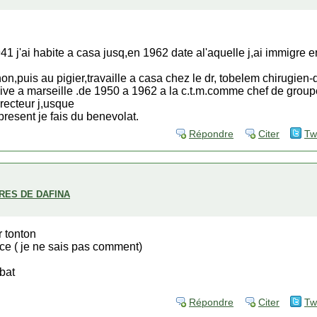
j'ai habite a casa jusq,en 1962 date al'aquelle j,ai immigre en
hon,puis au pigier,travaille a casa chez le dr, tobelem chirugien-
juive a marseille .de 1950 a 1962 a la c.t.m.comme chef de grou
ecteur j,usque
present je fais du benevolat.
Répondre
Citer
Tw
BRES DE DAFINA
r tonton
ce ( je ne sais pas comment)
abat
Répondre
Citer
Tw