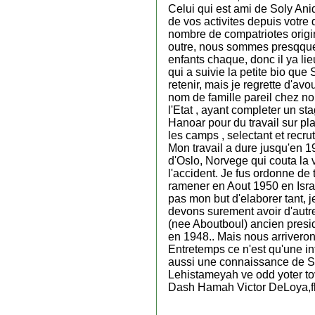
Celui qui est ami de Soly Ani
de vos activites depuis votre d
nombre de compatriotes origina
outre, nous sommes presqque 
enfants chaque, donc il ya li
qui a suivie la petite bio que
retenir, mais je regrette d'av
nom de famille pareil chez no
l'Etat , ayant completer un st
Hanoar pour du travail sur pla
les camps , selectant et recr
Mon travail a dure jusqu'en 1
d'Oslo, Norvege qui couta la 
l'accident. Je fus ordonne de
ramener en Aout 1950 en Israe
pas mon but d'elaborer tant, j
devons surement avoir d'autr
(nee Aboutboul) ancien presi
en 1948.. Mais nous arrivero
Entretemps ce n'est qu'une in
aussi une connaissance de S
Lehistameyah ve odd yoter tov
Dash Hamah Victor DeLoya,fl