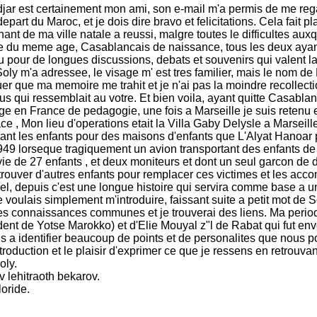
djar est certainement mon ami, son e-mail m'a permis de me regal
epart du Maroc, et je dois dire bravo et felicitations. Cela fait pl
nt de ma ville natale a reussi, malgre toutes le difficultes auxqu
du meme age, Casablancais de naissance, tous les deux ayant q
eu pour de longues discussions, debats et souvenirs qui valent l
 Soly m'a adressee, le visage m' est tres familier, mais le nom de
ouer que ma memoire me trahit et je n'ai pas la moindre recollect
us qui ressemblait au votre. Et bien voila, ayant quitte Casabla
age en France de pedagogie, une fois a Marseille je suis retenu e
ce , Mon lieu d'operations etait la Villa Gaby Delysle a Marseille
utant les enfants pour des maisons d'enfants que L'Alyat Hanoar 
949 lorseque tragiquement un avion transportant des enfants de 
vie de 27 enfants , et deux moniteurs et dont un seul garcon de
 trouver d'autres enfants pour remplacer ces victimes et les acc
l, depuis c'est une longue histoire qui servira comme base a un
e voulais simplement m'introduire, faissant suite a petit mot de 
es connaissances communes et je trouverai des liens. Ma periode
dent de Yotse Marokko) et d'Elie Mouyal z"l de Rabat qui fut 
ns a identifier beaucoup de points et de personalites que nou
troduction et le plaisir d'exprimer ce que je ressens en retrouva
oly.
 lehitraoth bekarov.
oride.