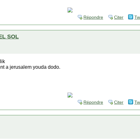
Répondre
Citer
Tw
EL SOL
lik
ent a jerusalem youda dodo.
Répondre
Citer
Tw