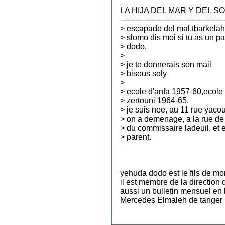
LA HIJA DEL MAR Y DEL SOL 
-----------------------------------------
> escapado del mal,tbarkelah
> slomo dis moi si tu as un p
> dodo.
>
> je te donnerais son mail
> bisous soly
>
> ecole d'anfa 1957-60,ecole 
> zertouni 1964-65.
> je suis nee, au 11 rue yaco
> on a demenage, a la rue de 
> du commissaire ladeuil, et e
> parent.
yehuda dodo est le fils de m
il est membre de la direction 
aussi un bulletin mensuel en
Mercedes Elmaleh de tanger 