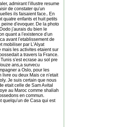
er, admirant l'illustre resume
aisir de constater qu'un
elles ils faisaient face.. En
uatre enfants et huit petits
a peine d'evoquer. De la photo
 Dodo j'aurais du bien le
ion quant a l'existence d'un
nca avant l'etablissement de
t mobiliser par L'Alyat
 mais les activites etaient sur
possedait a travers la France.
Tunis s'est ecrase au sol pre
 douze ans,a survecu
ompagner a Oslo, pour les
 livre ou deux Mais ce n'etait
Soly. Je suis certain que nous
 etait celle de Sam Avital
envoye au Maroc comme shaliah
s possedons en commun.
nt quelqu'un de Casa qui est