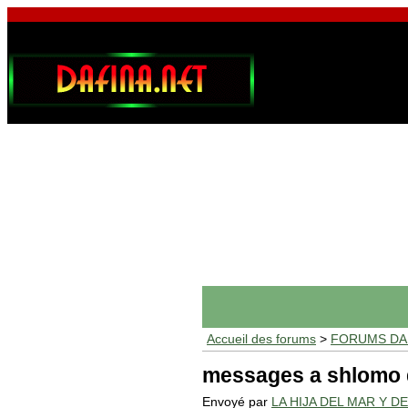
Accueil des forums
>
FORUMS DAF
messages a shlomo
Envoyé par
LA HIJA DEL MAR Y D