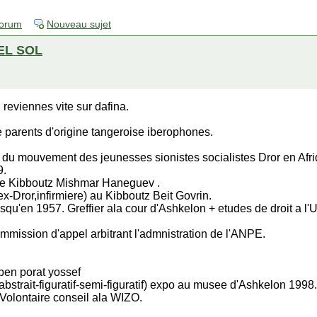
forum
Nouveau sujet
EL SOL
reviennes vite sur dafina.
parents d'origine tangeroise iberophones.
 du mouvement des jeunesses sionistes socialistes Dror en Afr
9.
s le Kibboutz Mishmar Haneguev .
x-Dror,infirmiere) au Kibboutz Beit Govrin.
usqu'en 1957. Greffier ala cour d'Ashkelon + etudes de droit a l
mmission d'appel arbitrant l'admnistration de l'ANPE.
.ben porat yossef
abstrait-figuratif-semi-figuratif) expo au musee d'Ashkelon 1998.
Volontaire conseil ala WIZO.