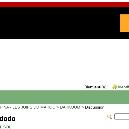
Bienvenu(e)!
Identi
INA - LES JUIFS DU MAROC
>
DARKOUM
> Discussion
 dodo
EL SOL