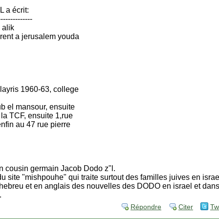
a écrit:
--------------
 alik
arent a jerusalem youda
layris 1960-63, college
ub el mansour, ensuite
la TCF, ensuite 1,rue
nfin au 47 rue pierre
on cousin germain Jacob Dodo z"l.
du site "mishpouhe" qui traite surtout des familles juives en israe
 hebreu et en anglais des nouvelles des DODO en israel et dan
.
Répondre
Citer
Tw