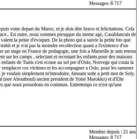
Messages: 8 717
uis votre depart du Maroc, et je dois dire bravo et felicitations. Cela
ient face.. En outre, nous sommes presqque du meme age, Casablancais de
 valent la peine d'evoquer. De la photo qui a suivie la petite bio que
ahit et je n'ai pas la moindre recollection quant a l'existence d'un
ter un stage en France de pedagogie, une fois a Marseille je suis retenu
ent sur les camps , selectant et recrutant les enfants pour des maisons
enfants de Tunis s'est ecrase au sol pre d'Oslo, Norvege qui couta la
ur remplacer ces victimes et les accompagner a Oslo, pour les ramener
je voulais simplement m'introduire, faissant suite a petit mot de Soly.
al (nee Aboutboul) ancien president de Yotse Marokko) et d'Elie
ites que nous possedons en commun. Entretemps ce n'est qu'une
Membre depuis : 21 ans
Messages: 8 717