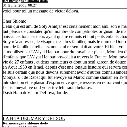
Re: messages a shlomo dodo
01 février 2005, 08:27
voici pour toi un message de victor deloya.
Cher Shlomo.,
Celui qui est ami de Soly Anidjar est certainement mon ami, son e-mail 
fait plaisir de constater qu'un nombre de compatriotes originant de ma
naissance, tous les deux ayant quatre enfants et huit petits enfants cha
Soly m'a adressee, le visage m' est tres familier, mais le nom de Dodo j
nom de famille pareil chez nous qui ressemblait au votre. Et bien voila
et mobiliser par L'Alyat Hanoar pour du travail sur place , Mon lieu d'o
d'enfants que L'Alyat Hanoar possedait a travers la France. Mon trava
vie de 27 enfants , et deux moniteurs et dont un seul garcon de douze 
en Aout 1950 en Israel, depuis c'est une longue histoire qui servira co
Je suis certain que nous devons surement avoir d'autres connaissances
Mouyal z"l de Rabat qui fut envoye au Maroc comme shaliah en 1948..
introduction et le plaisir d'exprimer ce que je ressens en retrouvant q
Lehistameyah ve odd yoter tov lehitraoth bekarov.
Dash Hamah Victor DeLoya,floride.
LA HIJA DEL MAR Y DEL SOL
Re: messages a shlomo dodo