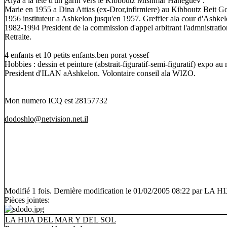
Alya a la tete d'un garin vers le Kibboutz Mishmar Haneguev .
Marie en 1955 a Dina Attias (ex-Dror,infirmiere) au Kibboutz Beit Go
1956 instituteur a Ashkelon jusqu'en 1957. Greffier ala cour d'Ashkel
1982-1994 President de la commission d'appel arbitrant l'admnistrati
Retraite.
4 enfants et 10 petits enfants.ben porat yossef
Hobbies : dessin et peinture (abstrait-figuratif-semi-figuratif) expo 
President d'ILAN aAshkelon. Volontaire conseil ala WIZO.
Mon numero ICQ est 28157732
dodoshlo@netvision.net.il
Modifié 1 fois. Dernière modification le 01/02/2005 08:22 par 
Pièces jointes:
LA HIJA DEL MAR Y DEL SOL