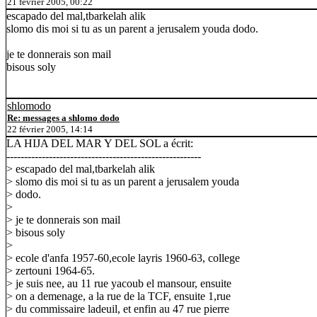
21 février 2005, 00:22
escapado del mal,tbarkelah alik
slomo dis moi si tu as un parent a jerusalem youda dodo.
je te donnerais son mail
bisous soly
shlomodo
Re: messages a shlomo dodo
22 février 2005, 14:14
LA HIJA DEL MAR Y DEL SOL a écrit:
-------------------------------------------------------
> escapado del mal,tbarkelah alik
> slomo dis moi si tu as un parent a jerusalem youda
> dodo.
>
> je te donnerais son mail
> bisous soly
>
> ecole d'anfa 1957-60,ecole layris 1960-63, college
> zertouni 1964-65.
> je suis nee, au 11 rue yacoub el mansour, ensuite
> on a demenage, a la rue de la TCF, ensuite 1,rue
> du commissaire ladeuil, et enfin au 47 rue pierre