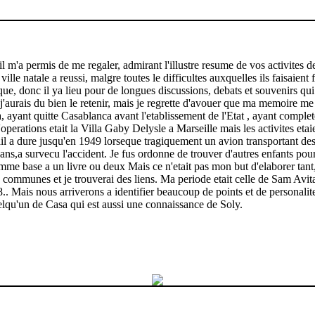
m'a permis de me regaler, admirant l'illustre resume de vos activites dep
 ville natale a reussi, malgre toutes le difficultes auxquelles ils faisa
que, donc il ya lieu pour de longues discussions, debats et souvenirs qui
'aurais du bien le retenir, mais je regrette d'avouer que ma memoire me tr
, ayant quitte Casablanca avant l'etablissement de l'Etat , ayant comple
perations etait la Villa Gaby Delysle a Marseille mais les activites etai
il a dure jusqu'en 1949 lorseque tragiquement un avion transportant des 
ans,a survecu l'accident. Je fus ordonne de trouver d'autres enfants po
mme base a un livre ou deux Mais ce n'etait pas mon but d'elaborer tant, 
 communes et je trouverai des liens. Ma periode etait celle de Sam Avit
 Mais nous arriverons a identifier beaucoup de points et de personal
uelqu'un de Casa qui est aussi une connaissance de Soly.