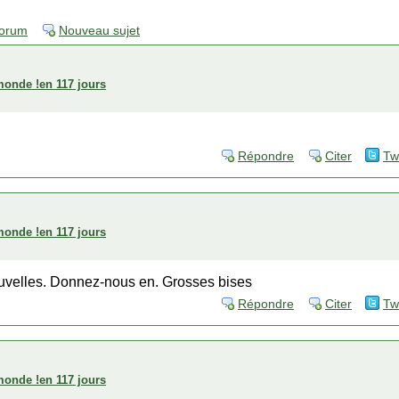
forum
Nouveau sujet
 monde !en 117 jours
Répondre
Citer
Tw
 monde !en 117 jours
uvelles. Donnez-nous en. Grosses bises
Répondre
Citer
Tw
 monde !en 117 jours