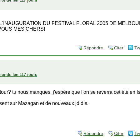
 monde !en 117 jours
 L'INAUGURATION DU FESTIVAL FLORAL 2005 DE MELBOU
VOUS MES CHERS!
Répondre
Citer
Tw
 monde !en 117 jours
our? tu nous manques, j'espère que l'on se reverra cet été en Is
ésent sur Mazagan et de nouveaux jdidis.
Répondre
Citer
Tw