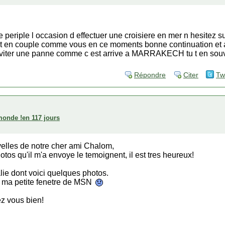
re periple l occasion d effectuer une croisiere en mer n hesitez
t en couple comme vous en ce moments bonne continuation et a t
 eviter une panne comme c est arrive a MARRAKECH tu t en sou
Répondre
Citer
Tw
 monde !en 117 jours
velles de notre cher ami Chalom,
otos qu'il m'a envoye le temoignent, il est tres heureux!
lie dont voici quelques photos.
ma petite fenetre de MSN
ez vous bien!