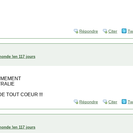
Répondre
Citer
Tw
 monde !en 117 jours
RMEMENT
TRALIE
E TOUT COEUR !!!
Répondre
Citer
Tw
 monde !en 117 jours