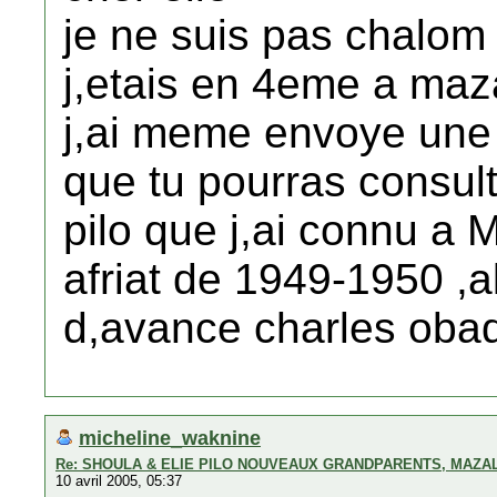
je ne suis pas chalom 
j,etais en 4eme a maza
j,ai meme envoye une 
que tu pourras consulte
pilo que j,ai connu a
afriat de 1949-1950 ,a
d,avance charles oba
micheline_waknine
Re: SHOULA & ELIE PILO NOUVEAUX GRANDPARENTS, MAZAL
10 avril 2005, 05:37