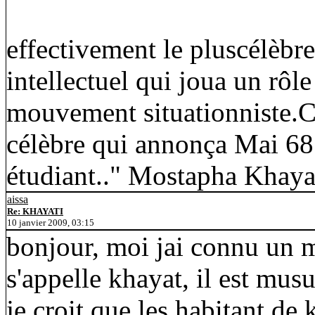
effectivement le pluscélèbr
intellectuel qui joua un rôl
mouvement situationniste.C'e
célèbre qui annonça Mai 68 
étudiant.." Mostapha Khayati
aissa
Re: KHAYATI
10 janvier 2009, 03:15
bonjour, moi jai connu un 
s'appelle khayat, il est mus
je croit que les habitant de