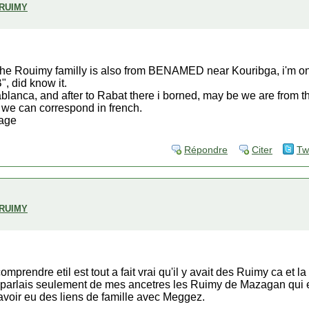
 RUIMY
, the Rouimy familly is also from BENAMED near Kouribga, i'm one
", did know it.
sablanca, and after to Rabat there i borned, may be we are from 
 it we can correspond in french.
sage
Répondre
Citer
Tw
 RUIMY
comprendre etil est tout a fait vrai qu'il y avait des Ruimy ca e
e parlais seulement de mes ancetres les Ruimy de Mazagan qui e
voir eu des liens de famille avec Meggez.