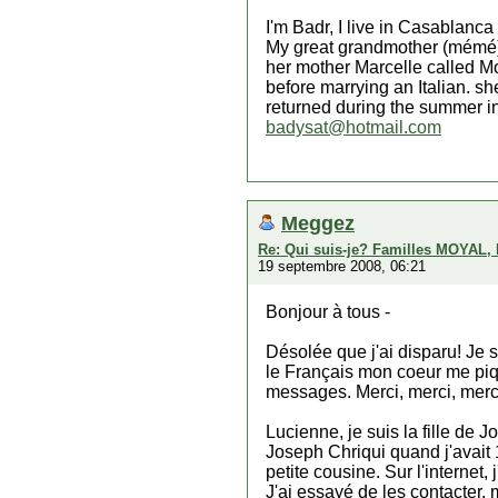
I'm Badr, I live in Casablanca
My great grandmother (mémé) 
her mother Marcelle called M
before marrying an Italian. s
returned during the summer in
badysat@hotmail.com
Meggez
Re: Qui suis-je? Familles MOYAL,
19 septembre 2008, 06:21
Bonjour à tous -
Désolée que j'ai disparu! Je s
le Français mon coeur me pique.
messages. Merci, merci, merci 
Lucienne, je suis la fille de J
Joseph Chriqui quand j'avait 
petite cousine. Sur l'interne
J'ai essayé de les contacter,