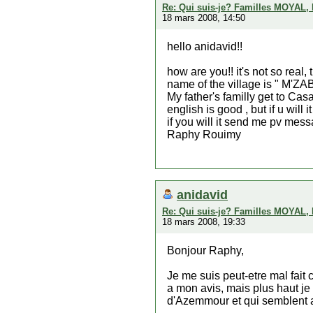
Re: Qui suis-je? Familles MOYAL,
18 mars 2008, 14:50
hello anidavid!!
how are you!! it's not so real
name of the village is " M'ZAB
My father's familly get to Ca
english is good , but if u will
if you will it send me pv mes
Raphy Rouimy
anidavid
Re: Qui suis-je? Familles MOYAL,
18 mars 2008, 19:33
Bonjour Raphy,
Je me suis peut-etre mal fait 
a mon avis, mais plus haut j
d'Azemmour et qui semblent a