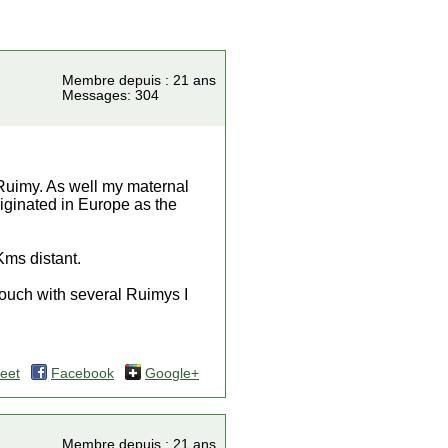
Membre depuis : 21 ans
Messages: 304
Ruimy. As well my maternal
riginated in Europe as the
ms distant.
touch with several Ruimys I
eet
Facebook
Google+
Membre depuis : 21 ans