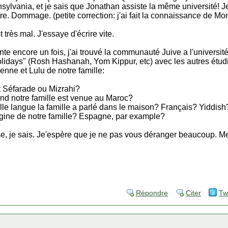
sylvania, et je sais que Jonathan assiste la même université! Je
re. Dommage. (petite correction: j'ai fait la connaissance de Mo
très mal. J'essaye d'écrire vite.
te encore un fois, j'ai trouvé la communauté Juive a l'universit
lidays" (Rosh Hashanah, Yom Kippur, etc) avec les autres étudiant
nne et Lulu de notre famille:
st Séfarade ou Mizrahi?
nd notre famille est venue au Maroc?
lle langue la famille a parlé dans le maison? Français? Yiddis
igine de notre famille? Espagne, par example?
euse, je sais. Je'espère que je ne pas vous déranger beaucoup. M
Répondre
Citer
Tw