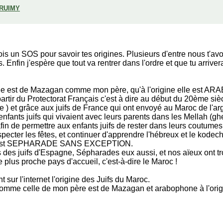
 RUIMY
ois un SOS pour savoir tes origines. Plusieurs d'entre nous t'avo
. Enfin j'espère que tout va rentrer dans l'ordre et que tu arriver
mille est de Mazagan comme mon père, qu'à l'origine elle est A
partir du Protectorat Français c'est à dire au début du 20ème siè
) et grâce aux juifs de France qui ont envoyé au Maroc de l'arge
s enfants juifs qui vivaient avec leurs parents dans les Mellah (ghe
afin de permettre aux enfants juifs de rester dans leurs coutumes
pecter les fêtes, et continuer d'apprendre l'hébreux et le kodech
ive est SEPHARADE SANS EXCEPTION.
es juifs d'Espagne, Sépharades eux aussi, et nos aïeux ont trou
e plus proche pays d'accueil, c'est-à-dire le Maroc !
 sur l'internet l'origine des Juifs du Maroc.
 comme celle de mon père est de Mazagan et arabophone à l'origi