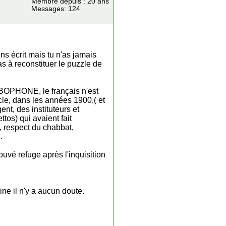
Membre depuis : 20 ans
Messages: 124
ns écrit mais tu n'as jamais
as à reconstituer le puzzle de
RABOPHONE, le français n'est
cle, dans les années 1900,( et
nt, des instituteurs et
ttos) qui avaient fait
, respect du chabbat,
.
vé refuge après l'inquisition
ne il n'y a aucun doute.