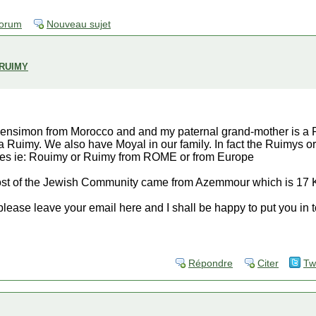
forum
Nouveau sujet
 RUIMY
Bensimon from Morocco and and my paternal grand-mother is a 
 a Ruimy. We also have Moyal in our family. In fact the Ruimys o
ates ie: Rouimy or Ruimy from ROME or from Europe
t of the Jewish Community came from Azemmour which is 17 K
 please leave your email here and I shall be happy to put you in 
Répondre
Citer
Tw