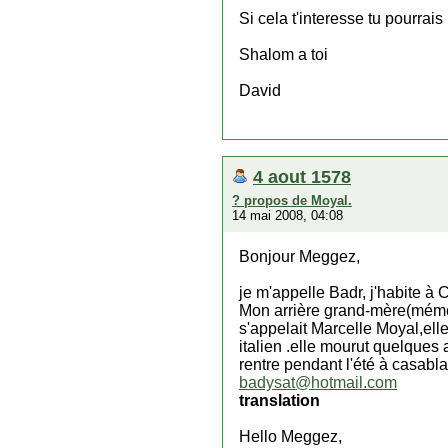
Si cela t'interesse tu pourrais
Shalom a toi
David
4 aout 1578
? propos de Moyal.
14 mai 2008, 04:08
Bonjour Meggez,
je m'appelle Badr, j'habite à
Mon arrière grand-mère(mémé) 
s'appelait Marcelle Moyal,ell
italien .elle mourut quelque
rentre pendant l'été à casablan
badysat@hotmail.com
translation
Hello Meggez,