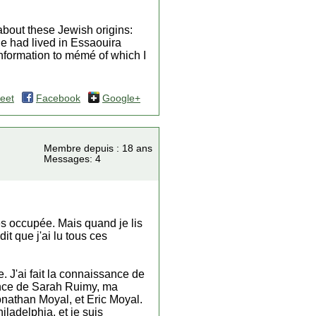
bout these Jewish origins:
e had lived in Essaouira
information to mémé of which I
eet
Facebook
Google+
Membre depuis : 18 ans
Messages: 4
res occupée. Mais quand je lis
it que j'ai lu tous ces
e. J'ai fait la connaissance de
sance de Sarah Ruimy, ma
onathan Moyal, et Eric Moyal.
ladelphia, et je suis