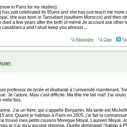
 (now in Paris for my studies).
has just celebrated its 95ans and she has just teach me more a
oyal, she was born in Taroudant (southern Morocco) and then sh
he died a few years after the birth of mémé.Je account ask other 
 casablanca and I shall keep you abreast ...
Répondre
Citer
Tw
 RUIMY
uis professor de lycée et étudiante à l'université maintenant. T
 Je l'adore. Mais c'est difficile. Ma tête me fait mal! J'ai voulu d
mille fois.
oanne. J'ai un frère, qui s'appelle Benjamin. Ma tante est Michell
15 ans. Quand je habitais à Paris en 2005, j'ai fait la connais
t, j'ai trouvé mes petits cousins Monique Moyal, Laureen Moyal, J
 mais je n'ai reçu aucune réponse. Quelle dommage! j'habite à Phi