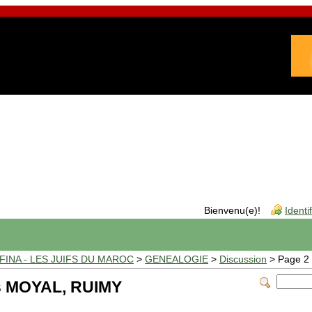
Bienvenu(e)!
Identi
INA - LES JUIFS DU MAROC
>
GENEALOGIE
>
Discussion
> Page 2
es MOYAL, RUIMY