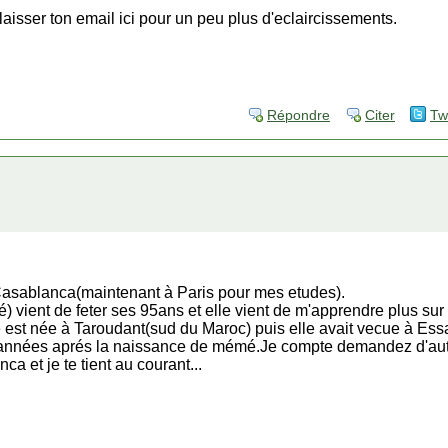
 laisser ton email ici pour un peu plus d'eclaircissements.
Répondre
Citer
Tw
 Casablanca(maintenant à Paris pour mes etudes).
vient de feter ses 95ans et elle vient de m'apprendre plus sur 
e est née à Taroudant(sud du Maroc) puis elle avait vecue à Es
s années aprés la naissance de mémé.Je compte demandez d'aut
ca et je te tient au courant...