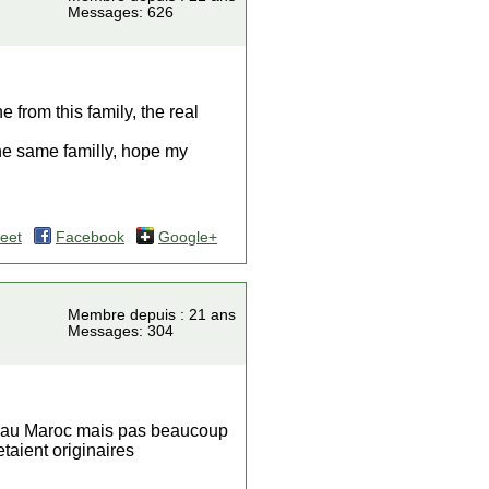
Messages: 626
 from this family, the real
the same familly, hope my
eet
Facebook
Google+
Membre depuis : 21 ans
Messages: 304
t la au Maroc mais pas beaucoup
taient originaires