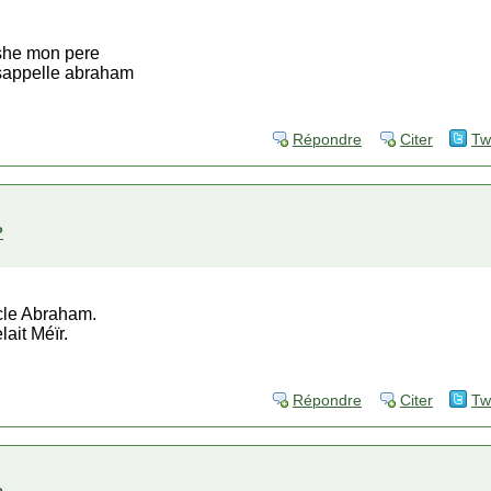
she mon pere
 sappelle abraham
Répondre
Citer
Tw
?
ncle Abraham.
ait Méïr.
Répondre
Citer
Tw