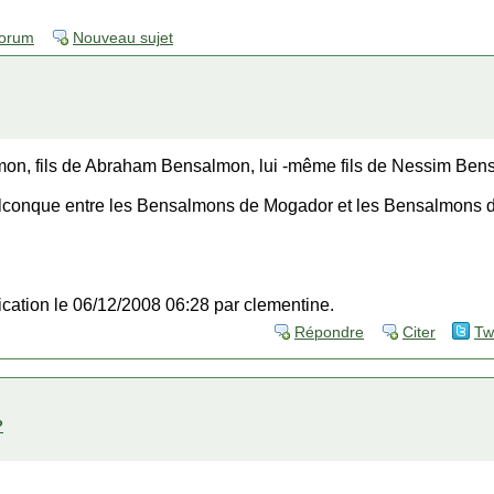
forum
Nouveau sujet
on, fils de Abraham Bensalmon, lui -même fils de Nessim Be
quelconque entre les Bensalmons de Mogador et les Bensalmons 
fication le 06/12/2008 06:28 par clementine.
Répondre
Citer
Tw
?