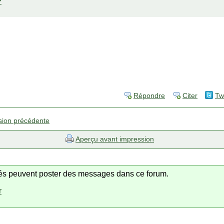
?
Répondre
Citer
Tw
sion précédente
Aperçu avant impression
trés peuvent poster des messages dans ce forum.
r