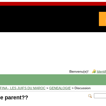
Bienvenu(e)!
Identi
INA - LES JUIFS DU MAROC
>
GENEALOGIE
> Discussion
e parent??