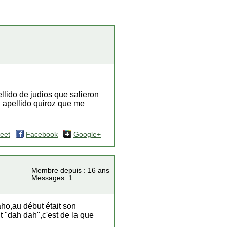
ellido de judios que salieron
l apellido quiroz que me
eet
Facebook
Google+
Membre depuis : 16 ans
Messages: 1
aho,au début était son
nt "dah dah",c'est de la que