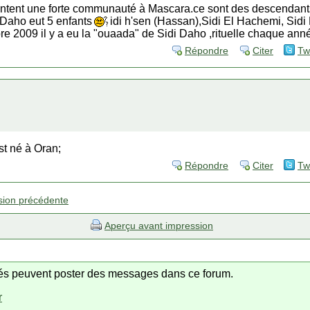
ntent une forte communauté à Mascara.ce sont des descendants
Daho eut 5 enfants
idi h'sen (Hassan),Sidi El Hachemi, Sid
bre 2009 il y a eu la "ouaada" de Sidi Daho ,rituelle chaque ann
Répondre
Citer
Tw
t né à Oran;
Répondre
Citer
Tw
sion précédente
Aperçu avant impression
trés peuvent poster des messages dans ce forum.
r