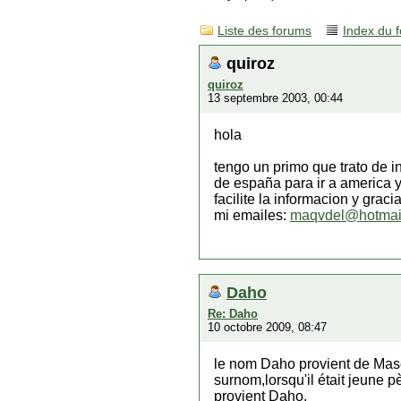
Liste des forums
Index du 
quiroz
quiroz
13 septembre 2003, 00:44
hola
tengo un primo que trato de in
de españa para ir a america y
facilite la informacion y gracia
mi emailes:
maqvdel@hotmai
Daho
Re: Daho
10 octobre 2009, 08:47
le nom Daho provient de Masca
surnom,lorsqu'il était jeune p
provient Daho.