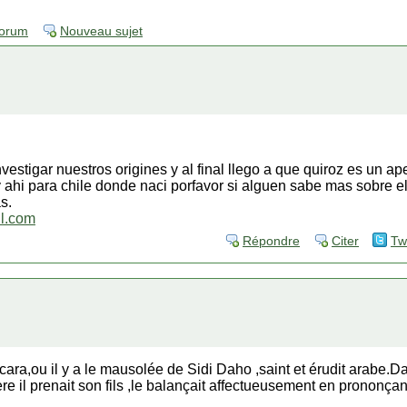
forum
Nouveau sujet
vestigar nuestros origines y al final llego a que quiroz es un ap
 ahi para chile donde naci porfavor si alguen sabe mas sobre e
s.
l.com
Répondre
Citer
Tw
ra,ou il y a le mausolée de Sidi Daho ,saint et érudit arabe.D
ère il prenait son fils ,le balançait affectueusement en prononça