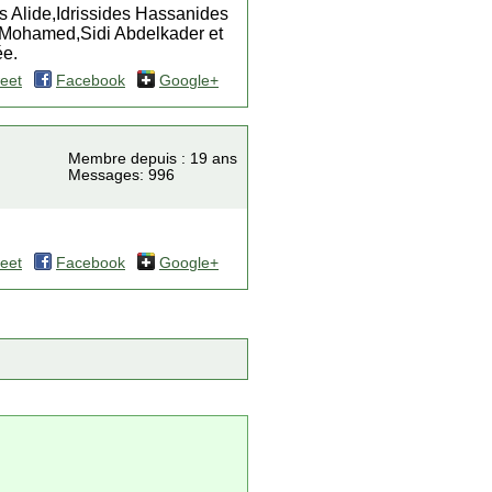
 Alide,Idrissides Hassanides
i Mohamed,Sidi Abdelkader et
ée.
eet
Facebook
Google+
Membre depuis : 19 ans
Messages: 996
eet
Facebook
Google+