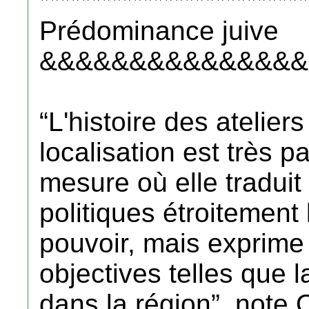
**************************
Prédominance juive
&&&&&&&&&&&&&&&
“L'histoire des atelier
localisation est très 
mesure où elle tradui
politiques étroitement 
pouvoir, mais exprime
objectives telles que l
dans la région”, note 