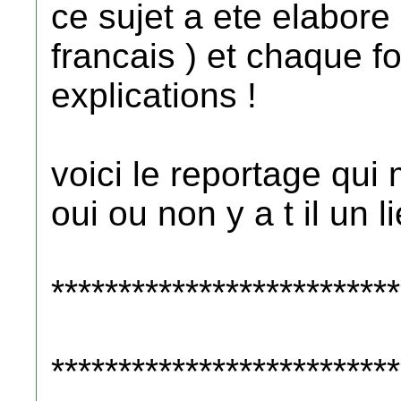
ce sujet a ete elabor
francais ) et chaque fo
explications !
voici le reportage qui 
oui ou non y a t il un l
**************************
**************************