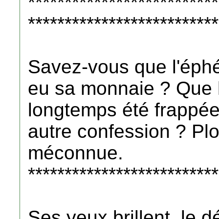
**************************
**************************
Savez-vous que l'éph
eu sa monnaie ? Que 
longtemps été frappée 
autre confession ? Pl
méconnue.
**************************
Ses yeux brillent, le d