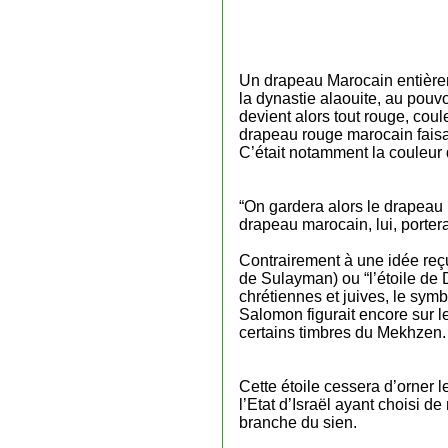
Un drapeau Marocain entièrem
la dynastie alaouite, au pouv
devient alors tout rouge, coul
drapeau rouge marocain faisai
C’était notamment la couleu
“On gardera alors le drapeau
drapeau marocain, lui, porter
Contrairement à une idée reçu
de Sulayman) ou “l’étoile de 
chrétiennes et juives, le symb
Salomon figurait encore sur 
certains timbres du Mekhzen.
Cette étoile cessera d’orner l
l’Etat d’Israël ayant choisi d
branche du sien.