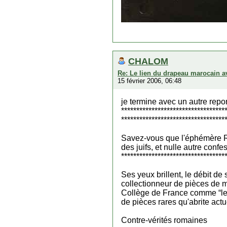
CHALOM
Re: Le lien du drapeau marocain av
15 février 2006, 06:48
je termine avec un autre repo
**********************************
**********************************
Savez-vous que l'éphémère R
des juifs, et nulle autre con
**********************************
Ses yeux brillent, le débit de
collectionneur de pièces de 
Collège de France comme “le s
de pièces rares qu'abrite actu
Contre-vérités romaines