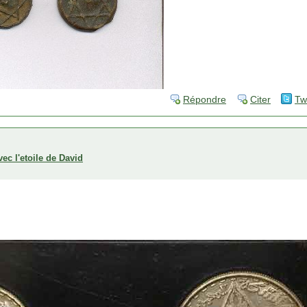
Répondre
Citer
Tw
ec l'etoile de David