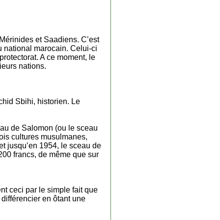
Mérinides et Saadiens. C’est
u national marocain. Celui-ci
 protectorat. A ce moment, le
ieurs nations.
id Sbihi, historien. Le
ceau de Salomon (ou le sceau
trois cultures musulmanes,
 et jusqu’en 1954, le sceau de
 200 francs, de même que sur
t ceci par le simple fait que
 différencier en ôtant une