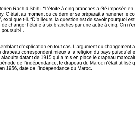
istorien Rachid Sbihi. “L’étoile à cinq branches a été imposée e
y. C’était au moment où ce dernier se préparait à ramener le co
explique t-il. “D’ailleurs, la question est de savoir pourquoi es
e de changer l’étoile à six branches par une autre à cinq. On n’
poursuit-il.
emblant d’explication en tout cas. L’argument du changement a
drapeau correspondent mieux à la religion du pays puisqu’elles
ir alaouite datant de 1915 qui a mis en place le drapeau marocai
période de l’indépendance, le drapeau du Maroc n’était utilisé que
’en 1956, date de l’indépendance du Maroc.