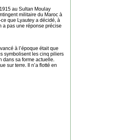
n 1915 au Sultan Moulay
ntingent militaire du Maroc à
t-ce que Lyautey a décidé, à
en a pas une réponse précise
vancé à l’époque était que
 symbolisent les cinq piliers
n dans sa forme actuelle.
 sur terre. Il n’a flotté en