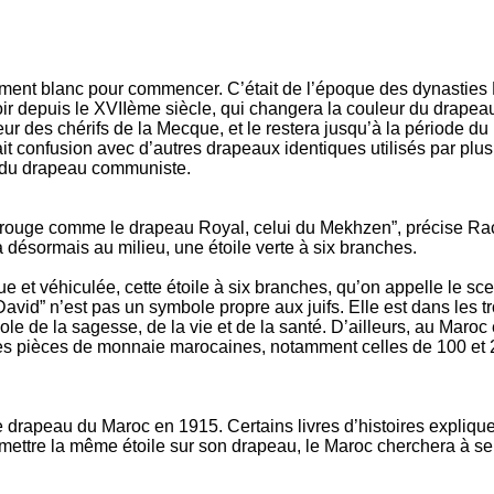
ent blanc pour commencer. C’était de l’époque des dynasties 
oir depuis le XVIIème siècle, qui changera la couleur du drapea
eur des chérifs de la Mecque, et le restera jusqu’à la période du
t confusion avec d’autres drapeaux identiques utilisés par plus
r du drapeau communiste.
 rouge comme le drapeau Royal, celui du Mekhzen”, précise Rach
a désormais au milieu, une étoile verte à six branches.
e et véhiculée, cette étoile à six branches, qu’on appelle le s
David” n’est pas un symbole propre aux juifs. Elle est dans les 
ole de la sagesse, de la vie et de la santé. D’ailleurs, au Maroc
les pièces de monnaie marocaines, notamment celles de 100 et
e drapeau du Maroc en 1915. Certains livres d’histoires expliquen
e mettre la même étoile sur son drapeau, le Maroc cherchera à se