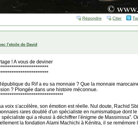
Répondre
Citer
Tw
ec l'etoile de David
rtage ! A vous de deviner
***************************
***************************
épublique du Rif a eu sa monnaie ? Que la monnaie marocaine
fession ? Plongée dans une histoire méconnue.
***********************************
 sa voix s'accélère, son émotion est réelle. Nul doute, Rachid Sb
monnaies rares doublé d'un spécialiste en numismatique dont l
pécialiste qui a réussi à déchiffrer l'énigme de Massinissa”. O
ellement la fondation Alami Machichi à Kénitra, il se remémore l