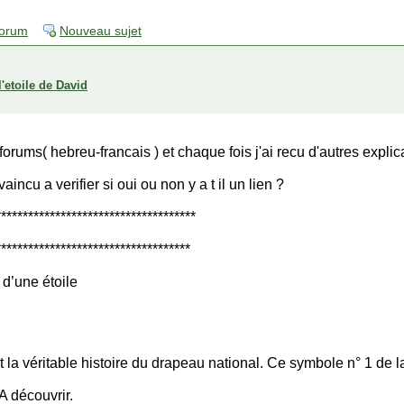
forum
Nouveau sujet
'etoile de David
forums( hebreu-francais ) et chaque fois j'ai recu d'autres explica
aincu a verifier si oui ou non y a t il un lien ?
*************************************
************************************
 d’une étoile
la véritable histoire du drapeau national. Ce symbole n° 1 de l
A découvrir.