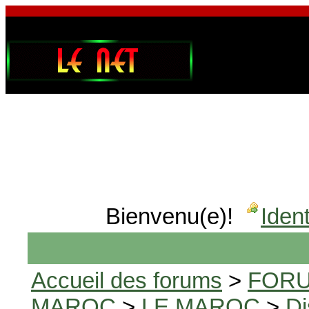
Bienvenu(e)!
Ident
Accueil des forums
>
FORU
MAROC
>
LE MAROC
>
Di