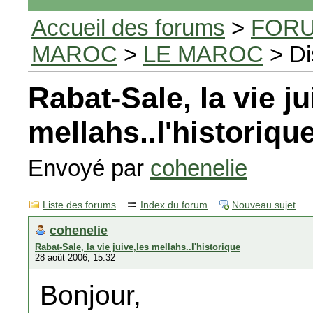
Accueil des forums
>
FORU
MAROC
>
LE MAROC
> Di
Rabat-Sale, la vie ju
mellahs..l'historiqu
Envoyé par
cohenelie
Liste des forums
Index du forum
Nouveau sujet
cohenelie
Rabat-Sale, la vie juive,les mellahs..l'historique
28 août 2006, 15:32
Bonjour,