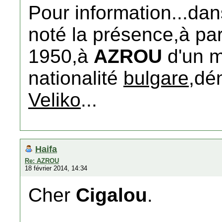
Pour information...dan
noté la présence,à par
1950,à
AZROU
d'un m
nationalité
bulgare
,d
Veliko
...
Haifa
Re: AZROU
18 février 2014, 14:34
Cher
Cigalou
.