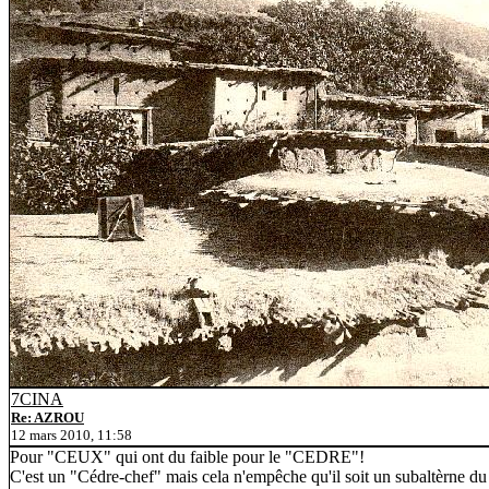
7CINA
Re: AZROU
12 mars 2010, 11:58
Pour "CEUX" qui ont du faible pour le "CEDRE"!
C'est un "Cédre-chef" mais cela n'empêche qu'il soit un subaltèr