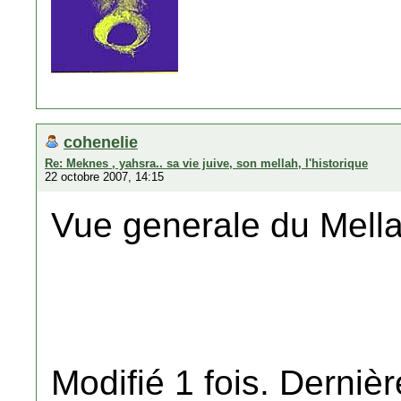
cohenelie
Re: Meknes , yahsra.. sa vie juive, son mellah, l'historique
22 octobre 2007, 14:15
Vue generale du Mell
Modifié 1 fois. Dernièr