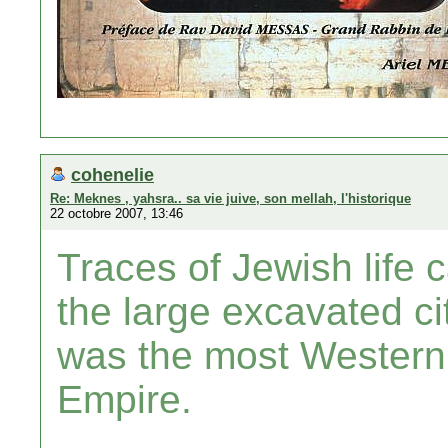
cohenelie
Re: Meknes , yahsra.. sa vie juive, son mellah, l'historique
22 octobre 2007, 13:46
Traces of Jewish life c
the large excavated ci
was the most Western
Empire.