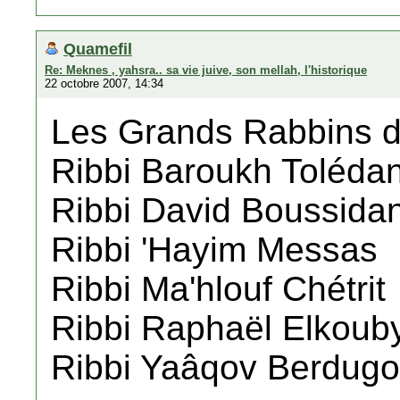
Quamefil
Re: Meknes , yahsra.. sa vie juive, son mellah, l'historique
22 octobre 2007, 14:34
Les Grands Rabbins 
Ribbi Baroukh Toléda
Ribbi David Boussida
Ribbi 'Hayim Messas
Ribbi Ma'hlouf Chétrit
Ribbi Raphaël Elkoub
Ribbi Yaâqov Berdugo