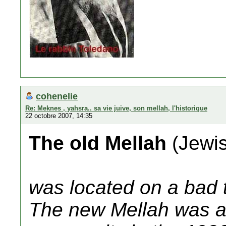
cohenelie
Re: Meknes , yahsra.. sa vie juive, son mellah, l'historique
22 octobre 2007, 14:35
The old Mellah
(Jewis
was located on a bad t
The new Mellah was ac