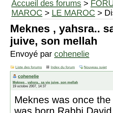
Accueil des forums
>
FORU
MAROC
>
LE MAROC
> Di
Meknes , yahsra.. sa
juive, son mellah
Envoyé par
cohenelie
Liste des forums
Index du forum
Nouveau sujet
cohenelie
Meknes , yahsra.. sa vie juive, son mellah
19 octobre 2007, 14:37
Meknes was once the 
was born Rabbi David 