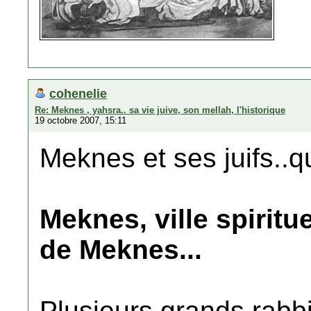
cohenelie
Re: Meknes , yahsra.. sa vie juive, son mellah, l'historique
19 octobre 2007, 15:11
Meknes et ses juifs..q
Meknes, ville spiritue
de Meknes...
Plusieurs grands rabb