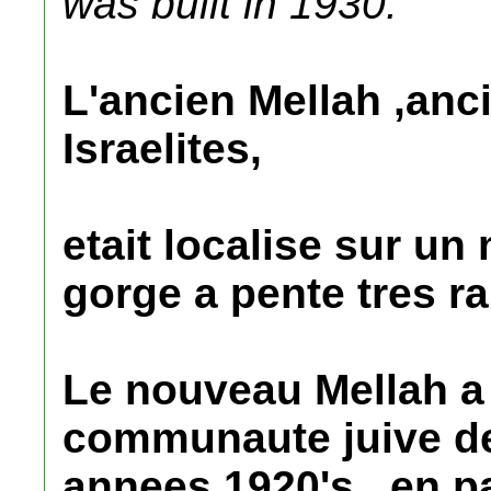
was built in 1930.
L'ancien Mellah ,anc
Israelites,
etait localise sur un
gorge a pente tres ra
Le nouveau Mellah a 
communaute juive de 
annees 1920's , en pa