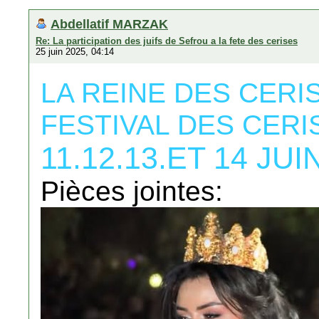
Abdellatif MARZAK
Re: La participation des juifs de Sefrou a la fete des cerises
25 juin 2025, 04:14
LA REINE DES CERI
FESTIVAL DES CER
11.12.13.ET 14 JUI
Pièces jointes: