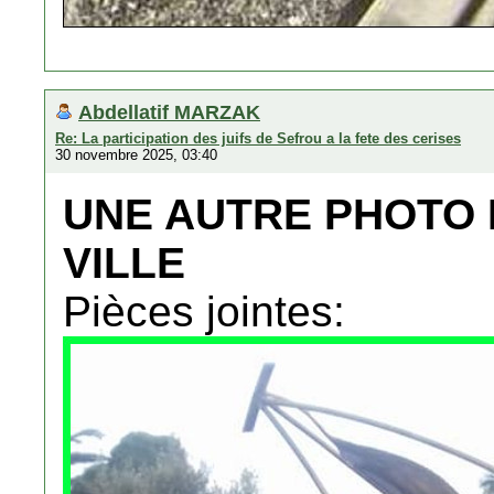
Abdellatif MARZAK
Re: La participation des juifs de Sefrou a la fete des cerises
30 novembre 2025, 03:40
UNE AUTRE PHOTO 
VILLE
Pièces jointes: