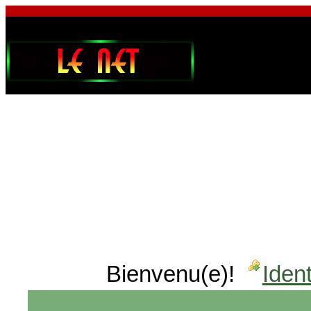
Bienvenu(e)!
Ident