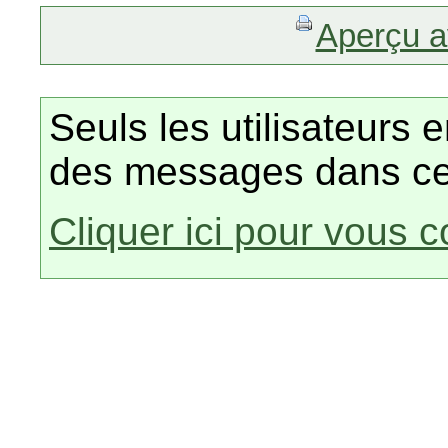
Aperçu a
Seuls les utilisateurs 
des messages dans ce
Cliquer ici pour vous 