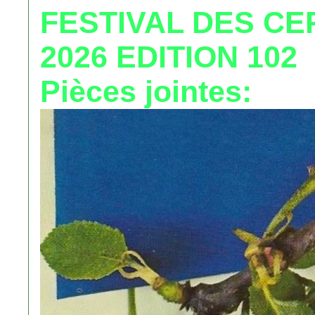
FESTIVAL DES CE
2026 EDITION
102
Pièces jointes: