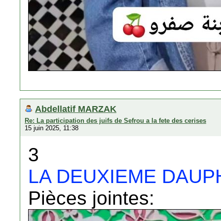
Abdellatif MARZAK
Re: La participation des juifs de Sefrou a la fete des cerises
15 juin 2025, 11:38
3
LA DEUXIEME DAUPH
Pièces jointes: