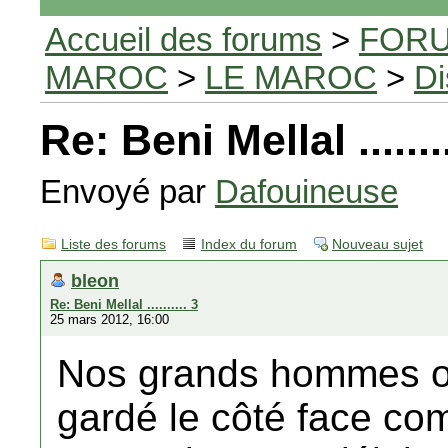
Accueil des forums
>
FORU
MAROC
>
LE MAROC
>
Di
Re: Beni Mellal ........
Envoyé par
Dafouineuse
Liste des forums
Index du forum
Nouveau sujet
bleon
Re: Beni Mellal .......... 3
25 mars 2012, 16:00
Nos grands hommes ou
gardé le côté face co