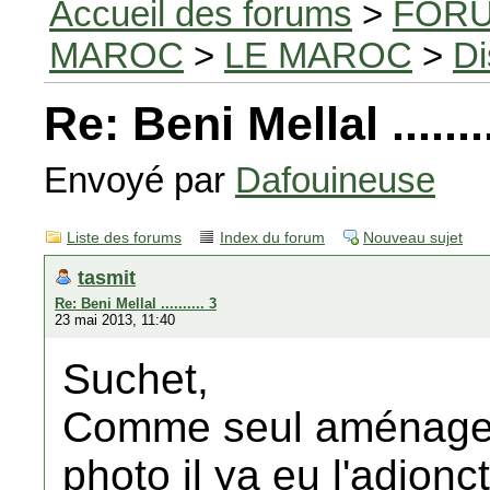
Accueil des forums
>
FORU
MAROC
>
LE MAROC
>
Di
Re: Beni Mellal ........
Envoyé par
Dafouineuse
Liste des forums
Index du forum
Nouveau sujet
tasmit
Re: Beni Mellal .......... 3
23 mai 2013, 11:40
Suchet,
Comme seul aménagem
photo il ya eu l'adjonc