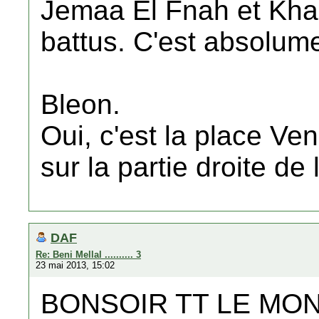
Jemaa El Fnah et Khan
battus. C'est absolum
Bleon.
Oui, c'est la place Ve
sur la partie droite de
DAF
Re: Beni Mellal .......... 3
23 mai 2013, 15:02
BONSOIR TT LE MO