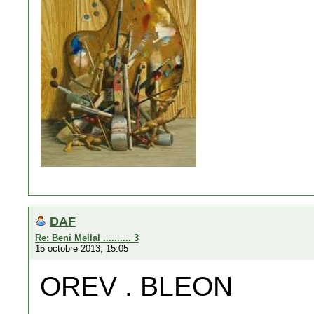
DAF
Re: Beni Mellal .......... 3
15 octobre 2013, 15:05
OREV . BLEON