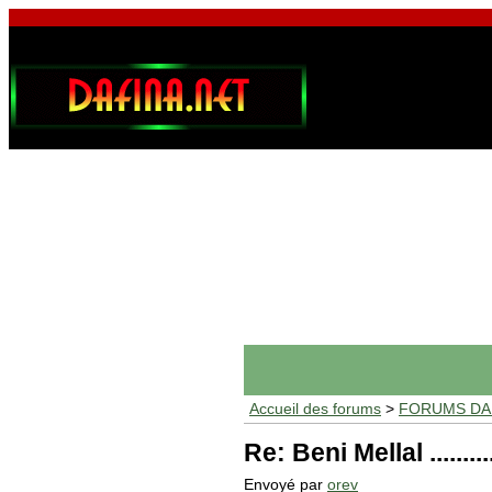
Accueil des forums
>
FORUMS DAF
Re: Beni Mellal .........
Envoyé par
orev