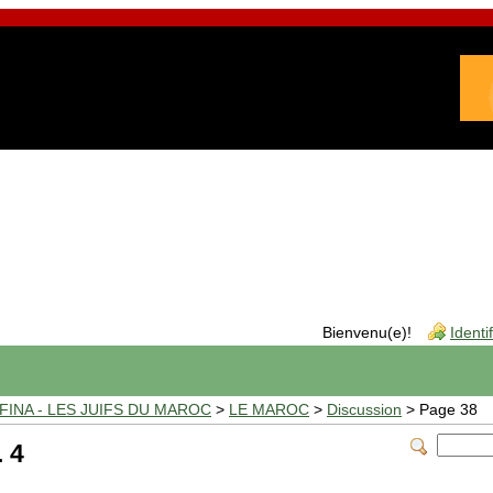
Bienvenu(e)!
Identi
INA - LES JUIFS DU MAROC
>
LE MAROC
>
Discussion
> Page 38
. 4