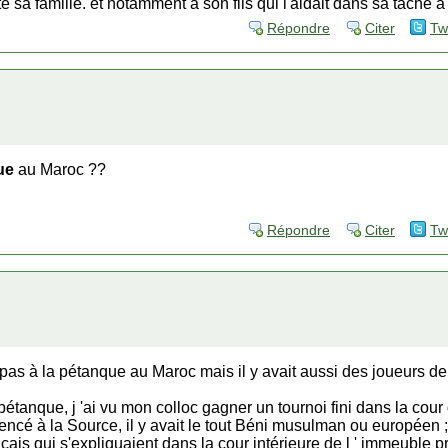
sa famille. et notamment à son fils qui l'aidait dans sa tâche à 
Répondre
Citer
Tw
ue
au Maroc ??
Répondre
Citer
Tw
it pas à la pétanque au Maroc mais il y avait aussi des joueurs d
 pétanque, j 'ai vu mon colloc gagner un tournoi fini dans la cour
encé à la Source, il y avait le tout Béni musulman ou européen ; 
çais qui s'expliquaient dans la cour intérieure de l ' immeuble pr