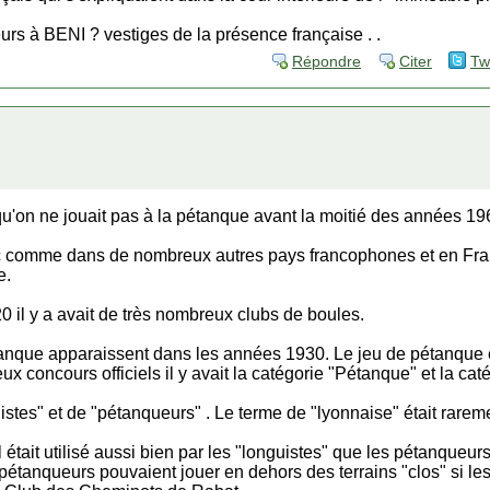
ueurs à BENI ? vestiges de la présence française . .
Répondre
Citer
Tw
 qu'on ne jouait pas à la pétanque avant la moitié des années 19
c comme dans de nombreux autres pays francophones et en Fran
e.
 il y a avait de très nombreux clubs de boules.
tanque apparaissent dans les années 1930. Le jeu de pétanque é
ux concours officiels il y avait la catégorie "Pétanque" et la cat
stes" et de "pétanqueurs" . Le terme de "lyonnaise" était raremen
l était utilisé aussi bien par les "longuistes" que les pétanqueu
pétanqueurs pouvaient jouer en dehors des terrains "clos" si le