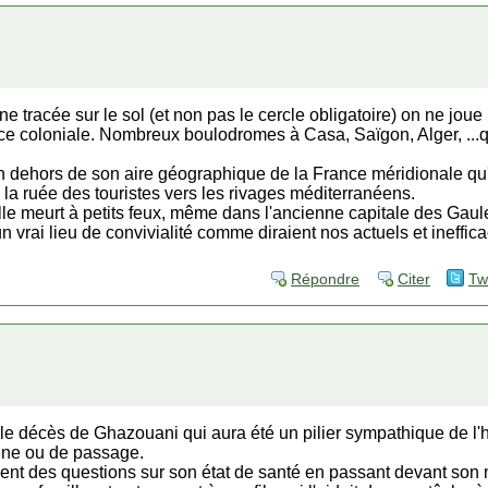
ne tracée sur le sol (et non pas le cercle obligatoire) on ne jou
ce coloniale. Nombreux boulodromes à Casa, Saïgon, Alger, ...q
 dehors de son aire géographique de la France méridionale qu'
la ruée des touristes vers les rivages méditerranéens.
lle meurt à petits feux, même dans l'ancienne capitale des Gau
un vrai lieu de convivialité comme diraient nos actuels et ineffic
Répondre
Citer
Tw
le décès de Ghazouani qui aura été un pilier sympathique de l'h
gine ou de passage.
ent des questions sur son état de santé en passant devant son 