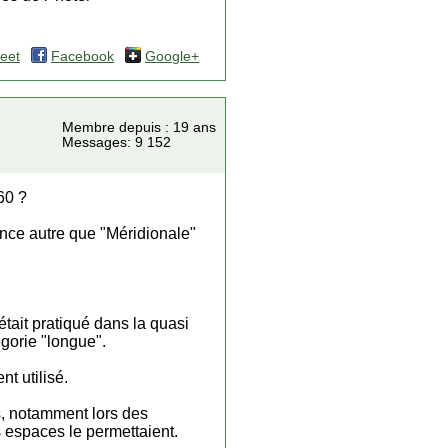
eet
Facebook
Google+
Membre depuis : 19 ans
Messages: 9 152
60 ?
ce autre que "Méridionale"
tait pratiqué dans la quasi
égorie "longue".
t utilisé.
rs, notamment lors des
s espaces le permettaient.