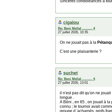
Sincères condoléances à toute 
cigalou
Re: Beni Mellal .......... 4
27 juillet 2026, 10:35
On ne jouait pas à la
Pétanq
C'est une plaisanterie ?
suchet
Re: Beni Mellal .......... 4
27 juillet 2026, 13:01
il n'est pas dit qu'on ne joua
longue .
A Béni , en 65 , on jouait à la
connu ; le tournoi avait comm
groupe d 'acharnés, profs fran