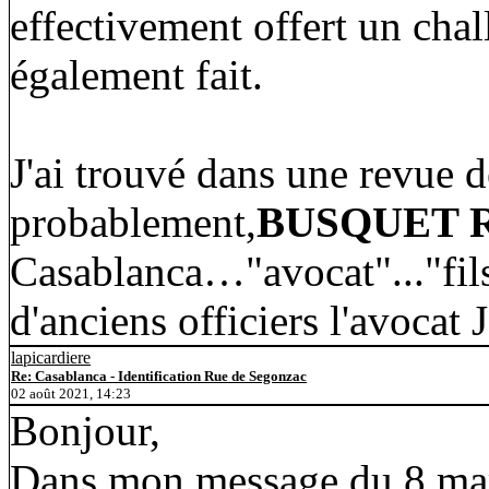
effectivement offert un chal
également fait.
J'ai trouvé dans une revue 
probablement,
BUSQUET 
Casablanca…"avocat"..."fils
d'anciens officiers l'avocat
lapicardiere
Re: Casablanca - Identification Rue de Segonzac
02 août 2021, 14:23
Bonjour,
Dans mon message du 8 mars