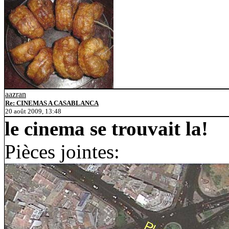
aazran
Re: CINEMAS A CASABLANCA
20 août 2009, 13:48
le cinema se trouvait la!
Pièces jointes: