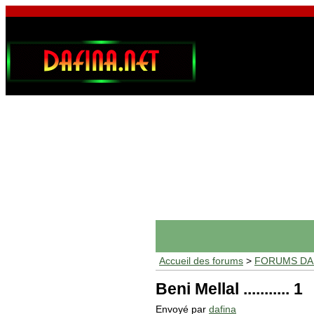
Accueil des forums
>
FORUMS DAF
Beni Mellal ........... 1
Envoyé par
dafina