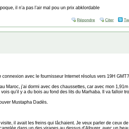
époque, il n'a pas l'air mal pou un prix abklordable
Répondre
Citer
Tw
 connexion avec le fournisseur Internet résolus vers 19H GMT?
id au Maroc, j'ai dormi avec des chaussettes, car avec mon 1,91m 
e vois qu'il y a du bois au fond des lits du Marhaba. Il va falloir t
 touver Mustapha Dadès.
ite, il avait les freins qui lâchaient. Je veux parler de ceux de 
e carrelée dans un des virages au dessus d'Afourer, avec un beau