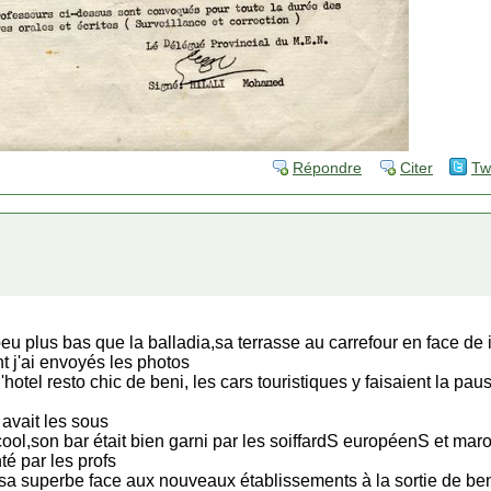
Répondre
Citer
Tw
 peu plus bas que la balladia,sa terrasse au carrefour en face de i
 j'ai envoyés les photos
l'hotel resto chic de beni, les cars touristiques y faisaient la pau
 avait les sous
cool,son bar était bien garni par les soiffardS européenS et mar
nté par les profs
de sa superbe face aux nouveaux établissements à la sortie de b