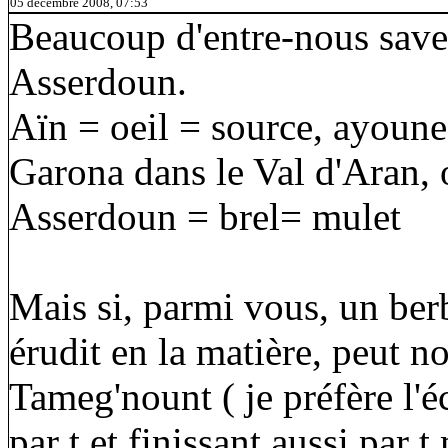
05 décembre 2008, 07:53
Beaucoup d'entre-nous saven
Asserdoun.
Aïn = oeil = source, ayoune
Garona dans le Val d'Aran, 
Asserdoun = brel= mulet
Mais si, parmi vous, un ber
érudit en la matière, peut no
Tameg'nount ( je préfère l
par t et finissant aussi par t