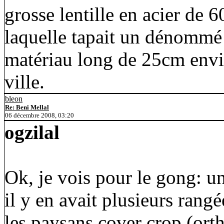
grosse lentille en acier de 
laquelle tapait un dénomm
matériau long de 25cm envir
ville.
bleon
Re: Beni Mellal
06 décembre 2008, 03:20
ogzilal
Ok, je vois pour le gong: u
il y en avait plusieurs rang
les paysans cover crop (ort