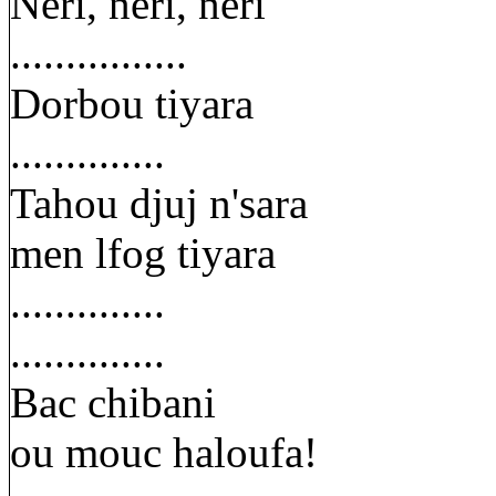
Néri, néri, néri
................
Dorbou tiyara
..............
Tahou djuj n'sara
men lfog tiyara
..............
..............
Bac chibani
ou mouc haloufa!