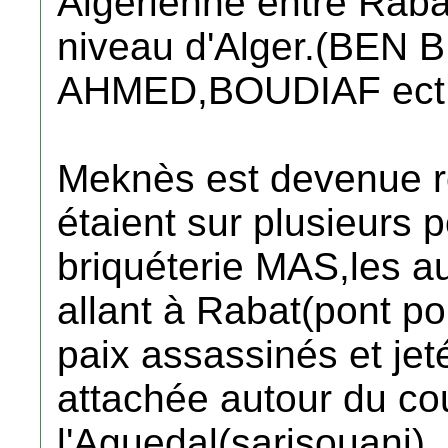
Algériénne entre Raba
niveau d'Alger.(BEN 
AHMED,BOUDIAF ect.
Meknès est devenue r
étaient sur plusieurs p
briquéterie MAS,les au
allant à Rabat(pont po
paix assassinés et je
attachée autour du co
l'Aguedal(sarisouani).