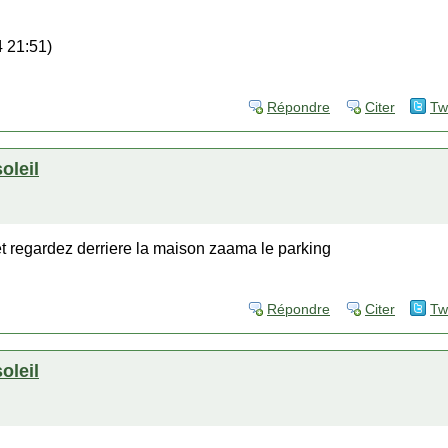
 21:51)
Répondre
Citer
Tw
soleil
 regardez derriere la maison zaama le parking
Répondre
Citer
Tw
soleil