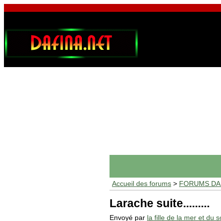
Accueil des forums
>
FORUMS DAF
Larache suite.........
Envoyé par
la fille de la mer et du so