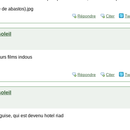
Répondre
Citer
Tw
soleil
urs films indous
Répondre
Citer
Tw
soleil
uise, qui est devenu hotel riad