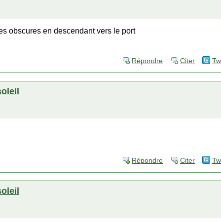
 tres obscures en descendant vers le port
Répondre
Citer
Tw
soleil
Répondre
Citer
Tw
soleil