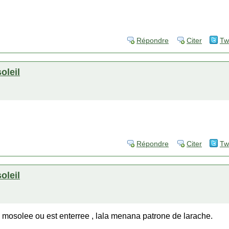
Répondre
Citer
Tw
soleil
Répondre
Citer
Tw
soleil
du mosolee ou est enterree , lala menana patrone de larache.