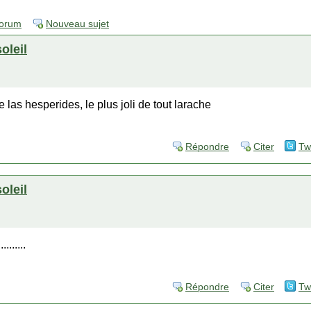
forum
Nouveau sujet
soleil
de las hesperides, le plus joli de tout larache
Répondre
Citer
Tw
soleil
........
Répondre
Citer
Tw