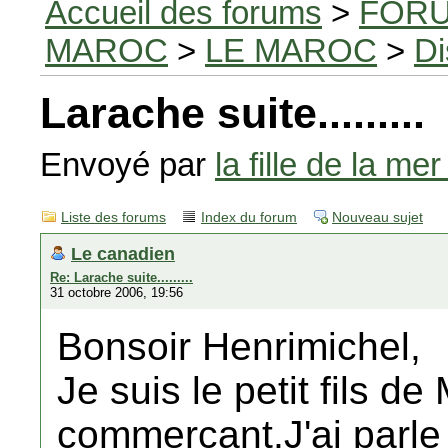
Accueil des forums
>
FORU
MAROC
>
LE MAROC
>
Di
Larache suite.........
Envoyé par
la fille de la mer
Liste des forums
Index du forum
Nouveau sujet
Le canadien
Re: Larache suite.........
31 octobre 2006, 19:56
Bonsoir Henrimichel,
Je suis le petit fils d
commercant,J'ai parle