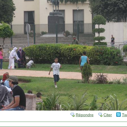
Répondre
Citer
Tw