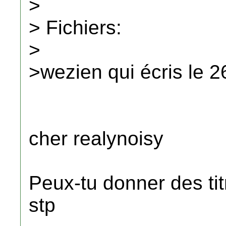
>
> Fichiers:
>
>wezien qui écris le 2
cher realynoisy
Peux-tu donner des tit
stp