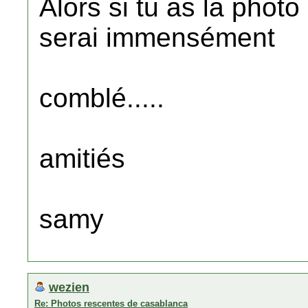
Alors si tu as la phot
serai immensément
comblé.....
amitiés
samy
wezien
Re: Photos rescentes de casablanca