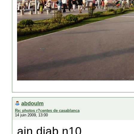
abdoulm
Re: photos r?centes de casablanca
14 juin 2009, 13:00
ain diab,n10