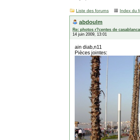
Liste des forums
Index du 
abdoulm
Re: photos r?centes de casablanca
14 juin 2009, 13:01
ain diab,n11
Pièces jointes: