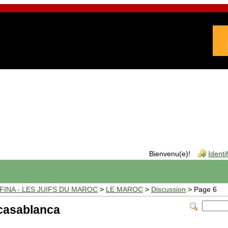
Bienvenu(e)!
Identi
INA - LES JUIFS DU MAROC
>
LE MAROC
>
Discussion
> Page 6
casablanca