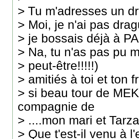
> Tu m'adresses un drô
> Moi, je n'ai pas drag
> je bossais déjà à P
> Na, tu n'as pas pu
> peut-être!!!!!)
> amitiés à toi et ton f
> si beau tour de ME
compagnie de
> ....mon mari et Tarz
> Que t'est-il venu à l