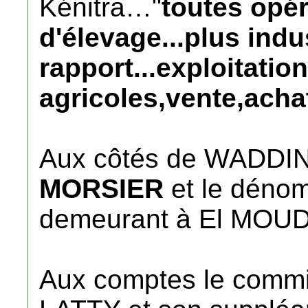
Kénitra…"
toutes opér
d'élevage...plus ind
rapport...exploitatio
agricoles,vente,achat
Aux côtés de WADDI
MORSIER
et le dén
demeurant à El MOU
Aux comptes le commis