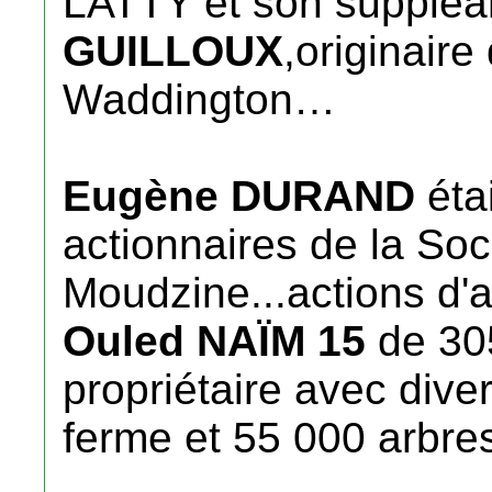
LATTY et son supplé
GUILLOUX
,originaire
Waddington…
Eugène DURAND
étai
actionnaires de la So
Moudzine...actions d'ap
Ouled NAÏM 15
de 305
propriétaire avec dive
ferme et 55 000 arbres 