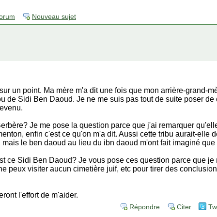
forum
Nouveau sujet
sur un point. Ma mère m'a dit une fois que mon arrière-grand-mèr
Tribu de Sidi Ben Daoud. Je ne me suis pas tout de suite poser d
revenu.
 Berbère? Je me pose la question parce que j'ai remarquer qu'el
nton, enfin c'est ce qu'on m'a dit. Aussi cette tribu aurait-elle
s, mais le ben daoud au lieu du ibn daoud m'ont fait imaginé que 
 est ce Sidi Ben Daoud? Je vous pose ces question parce que je
e peux visiter aucun cimetière juif, etc pour tirer des conclusion
ont l'effort de m'aider.
Répondre
Citer
Tw