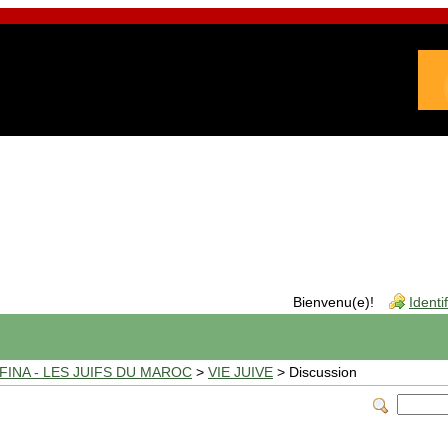
Bienvenu(e)!
Identi
INA - LES JUIFS DU MAROC
>
VIE JUIVE
> Discussion