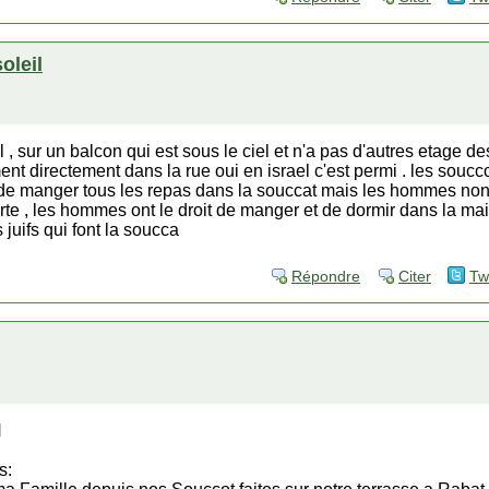
soleil
el , sur un balcon qui est sous le ciel et n'a pas d'autres etage 
t directement dans la rue oui en israel c'est permi . les soucco
de manger tous les repas dans la souccat mais les hommes non
t forte , les hommes ont le droit de manger et de dormir dans la m
s juifs qui font la soucca
Répondre
Citer
Tw
N
s: