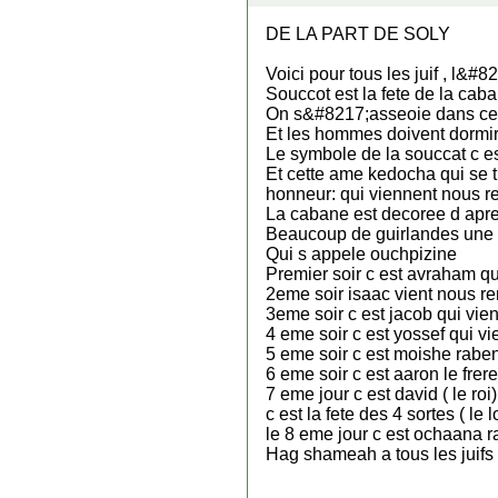
DE LA PART DE SOLY
Voici pour tous les juif , l&#8
Souccot est la fete de la caba
On s&#8217;asseoie dans cett
Et les hommes doivent dormir d
Le symbole de la souccat c e
Et cette ame kedocha qui se t
honneur: qui viennent nous re
La cabane est decoree d apres
Beaucoup de guirlandes une ta
Qui s appele ouchpizine
Premier soir c est avraham qui
2eme soir isaac vient nous ren
3eme soir c est jacob qui vien
4 eme soir c est yossef qui vi
5 eme soir c est moishe rabe
6 eme soir c est aaron le fre
7 eme jour c est david ( le roi)
c est la fete des 4 sortes ( le 
le 8 eme jour c est ochaana ra
Hag shameah a tous les juif