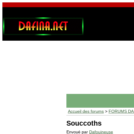
Accueil des forums
>
FORUMS DAF
Souccoths
Envoyé par
Dafouineuse