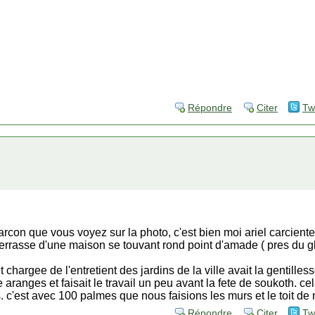
Répondre
Citer
Tw
garcon que vous voyez sur la photo, c'est bien moi ariel carciente
 terrasse d'une maison se touvant rond point d'amade ( pres du g
t chargee de l'entretient des jardins de la ville avait la gentille
 aranges et faisait le travail un peu avant la fete de soukoth. ce
 c'est avec 100 palmes que nous faisions les murs et le toit de 
Répondre
Citer
Tw