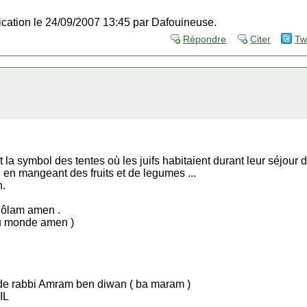
fication le 24/09/2007 13:45 par Dafouineuse.
Répondre
Citer
Tw
 la symbol des tentes où les juifs habitaient durant leur séjour 
 n en mangeant des fruits et de legumes ...
n.
 ôlam amen .
 du monde amen )
a de rabbi Amram ben diwan ( ba maram )
IL