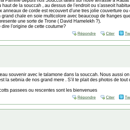
 Famille depuis nos Souccot faites sur notre terrasse a Rabat 
haut de la souccah , au dessus de l'endroit ou s'asseoit habitue
x anneaux de corde est recouvert d'une tres jolie couverture o
n grand chale en soie multicolore avec beaucoup de franges que
presente une sorte de Trone ( David Hamelekh ?).
dire l'origine de cette coutume?
Répondre
Citer
Tw
beau souvenir avec le talamone dans la souccah. Nous aussi on fa
est la sebnia de nos grand mere . S'il te plait des photos de tout 
ucotts passees ou rescentes sont les bienvenues
Répondre
Citer
Tw