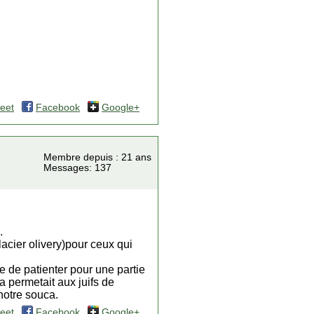
eet
Facebook
Google+
Membre depuis : 21 ans
Messages: 137
.
lacier olivery)pour ceux qui
sse de patienter pour une partie
la permetait aux juifs de
notre souca.
eet
Facebook
Google+