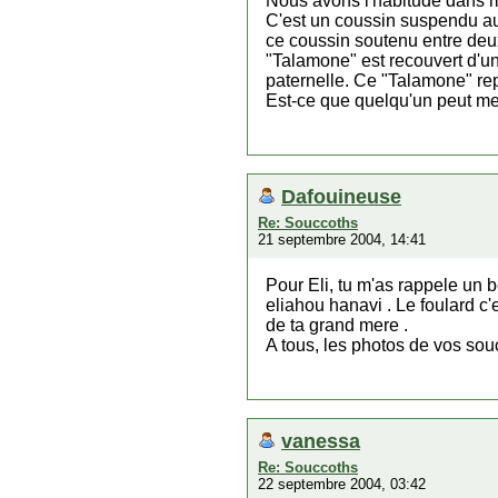
Nous avons l'habitude dans ma
C'est un coussin suspendu au 
ce coussin soutenu entre deu
"Talamone" est recouvert d'u
paternelle. Ce "Talamone" re
Est-ce que quelqu'un peut me 
Dafouineuse
Re: Souccoths
21 septembre 2004, 14:41
Pour Eli, tu m'as rappele un 
eliahou hanavi . Le foulard c'
de ta grand mere .
A tous, les photos de vos so
vanessa
Re: Souccoths
22 septembre 2004, 03:42