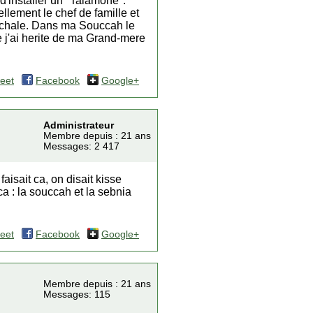
d'installer un" Talamone".
llement le chef de famille et
u chale. Dans ma Souccah le
 j'ai herite de ma Grand-mere
eet
Facebook
Google+
Administrateur
Membre depuis : 21 ans
Messages: 2 417
isait ca, on disait kisse
ca : la souccah et la sebnia
eet
Facebook
Google+
Membre depuis : 21 ans
Messages: 115