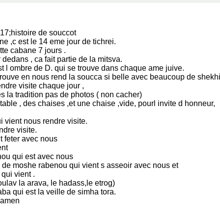
217;histoire de souccot
ne ,c est le 14 eme jour de tichrei.
e cabane 7 jours .
edans , ca fait partie de la mitsva.
st l ombre de D. qui se trouve dans chaque ame juive.
rouve en nous rend la soucca si belle avec beaucoup de shekhin
ndre visite chaque jour ,
 la tradition pas de photos ( non cacher)
ble , des chaises ,et une chaise ,vide, pourl invite d honneur,
 vient nous rendre visite.
dre visite.
t feter avec nous
ent
nou qui est avec nous
re de moshe rabenou qui vient s asseoir avec nous et
 qui vient .
loulav la arava, le hadass,le etrog)
ba qui est la veille de simha tora.
s amen