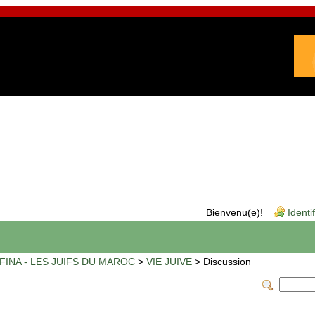
Bienvenu(e)!
Identi
INA - LES JUIFS DU MAROC
>
VIE JUIVE
> Discussion