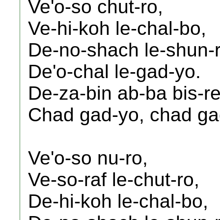
Ve'o-so chut-ro,
Ve-hi-koh le-chal-bo,
De-no-shach le-shun-r
De'o-chal le-gad-yo.
De-za-bin ab-ba bis-re
Chad gad-yo, chad ga
Ve'o-so nu-ro,
Ve-so-raf le-chut-ro,
De-hi-koh le-chal-bo,