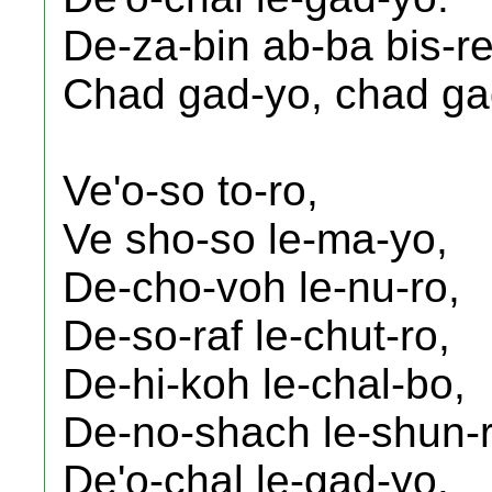
De-za-bin ab-ba bis-re
Chad gad-yo, chad ga
Ve'o-so to-ro,
Ve sho-so le-ma-yo,
De-cho-voh le-nu-ro,
De-so-raf le-chut-ro,
De-hi-koh le-chal-bo,
De-no-shach le-shun-r
De'o-chal le-gad-yo.