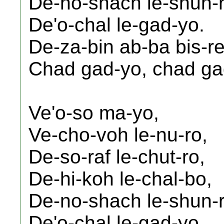
De-no-shach le-shun-r
De'o-chal le-gad-yo.
De-za-bin ab-ba bis-re
Chad gad-yo, chad ga
Ve'o-so ma-yo,
Ve-cho-voh le-nu-ro,
De-so-raf le-chut-ro,
De-hi-koh le-chal-bo,
De-no-shach le-shun-r
De'o-chal le-gad-yo.