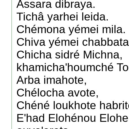
Assara dibraya.
Tichâ yarhei leida.
Chémona yémei mila.
Chiva yémei chabbata
Chicha sidré Michna,
khamicha'houmché To
Arba imahote,
Chélocha avote,
Chéné loukhote habrit
E'had Elohénou Eloh