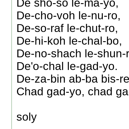
De sho-so le-ma-yo,
De-cho-voh le-nu-ro,
De-so-raf le-chut-ro,
De-hi-koh le-chal-bo,
De-no-shach le-shun-r
De'o-chal le-gad-yo.
De-za-bin ab-ba bis-re
Chad gad-yo, chad ga
soly