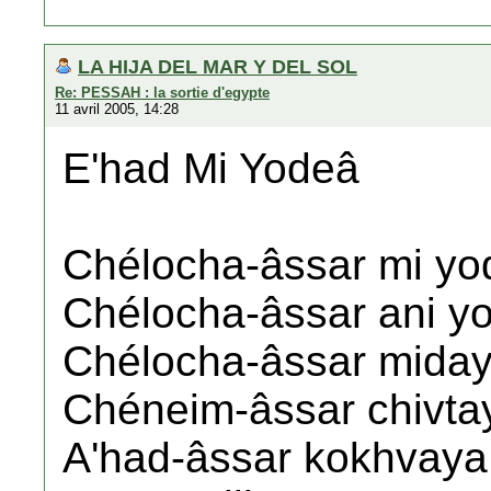
LA HIJA DEL MAR Y DEL SOL
Re: PESSAH : la sortie d'egypte
11 avril 2005, 14:28
E'had Mi Yodeâ
Chélocha-âssar mi y
Chélocha-âssar ani y
Chélocha-âssar miday
Chéneim-âssar chivta
A'had-âssar kokhvaya