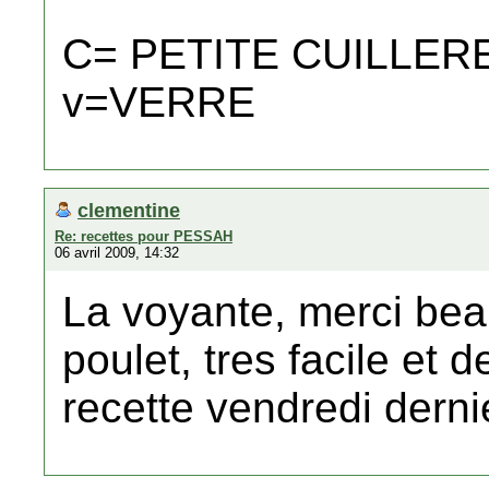
C= PETITE CUILLER
v=VERRE
clementine
Re: recettes pour PESSAH
06 avril 2009, 14:32
La voyante, merci bea
poulet, tres facile et d
recette vendredi derni