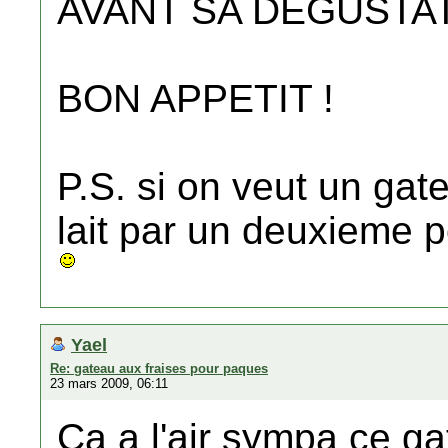
AVANT SA DEGUSTAT
BON APPETIT !
P.S. si on veut un gat
lait par un deuxieme p
Yael
Re: gateau aux fraises pour paques
23 mars 2009, 06:11
Ca a l'air sympa ce ga