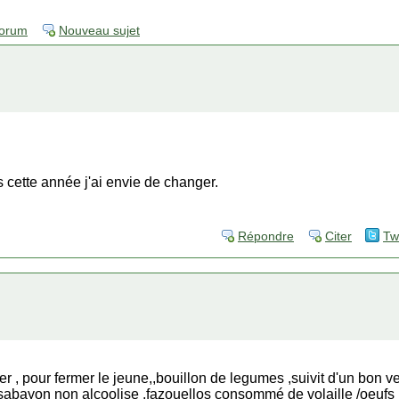
forum
Nouveau sujet
is cette année j'ai envie de changer.
Répondre
Citer
Tw
 , pour fermer le jeune,,bouillon de legumes ,suivit d'un bon ve
sabayon non alcoolise ,fazouellos consommé de volaille /oeufs br