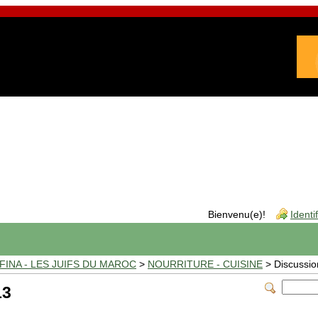
Bienvenu(e)!
Identi
INA - LES JUIFS DU MAROC
>
NOURRITURE - CUISINE
> Discussio
13