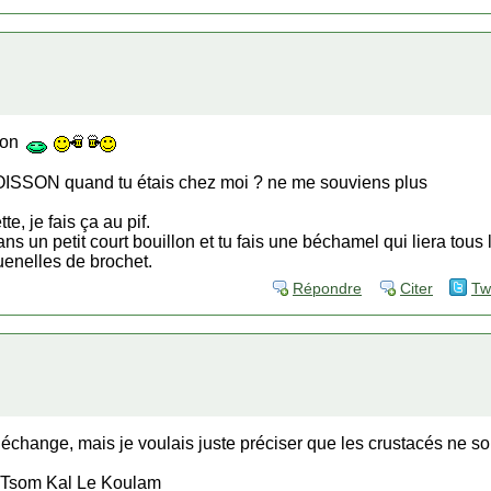
ison
u POISSON quand tu étais chez moi ? ne me souviens plus
te, je fais ça au pif.
 un petit court bouillon et tu fais une béchamel qui liera tous le
uenelles de brochet.
Répondre
Citer
Tw
 échange, mais je voulais juste préciser que les crustacés ne so
-Tsom Kal Le Koulam