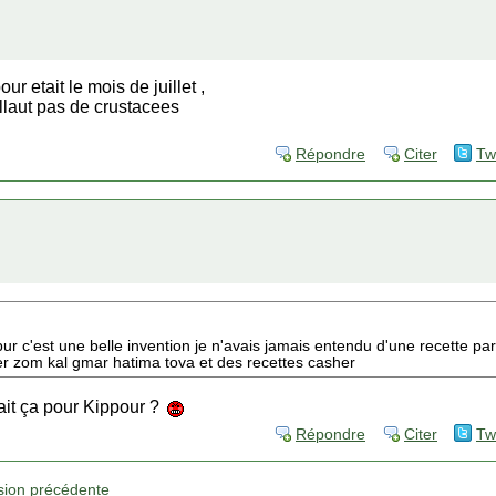
r etait le mois de juillet ,
illaut pas de crustacees
Répondre
Citer
Tw
 c'est une belle invention je n'avais jamais entendu d'une recette pareil
r zom kal gmar hatima tova et des recettes casher
ait ça pour Kippour ?
Répondre
Citer
Tw
sion précédente