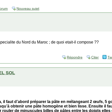
forum
Nouveau sujet
specialite du Nord du Maroc ; de quoi etait-il compose ??
Répondre
Citer
Tw
EL SOL
, il faut d’abord préparer la pâte en mélangeant 2 œufs, 5 go
 jusqu’à obtenir une pâte homogène et bien lisse. Ensuite il
 rouler de minuscules billes de pâtes entre les doigts elles