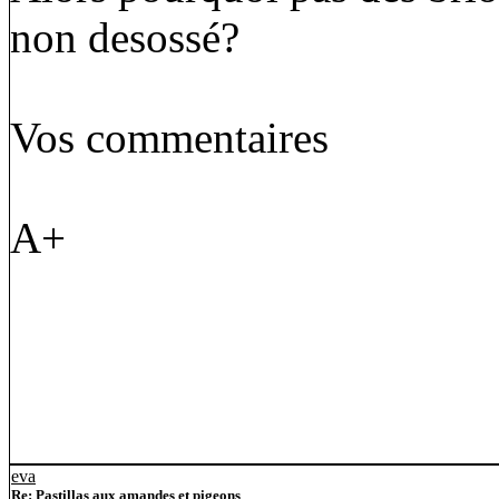
non desossé?
Vos commentaires
A+
eva
Re: Pastillas aux amandes et pigeons