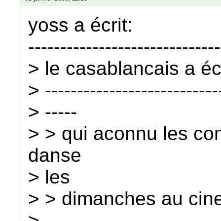
yoss a écrit:
------------------------------
> le casablancais a écr
> ---------------------------
> -----
> > qui aconnu les co
danse
> les
> > dimanches au cine
>