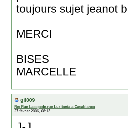
toujours sujet jeanot b
MERCI
BISES
MARCELLE
gil009
Re: Rue Lacepede-rue Luzitania a Casablanca
27 février 2006, 08:13
J-J