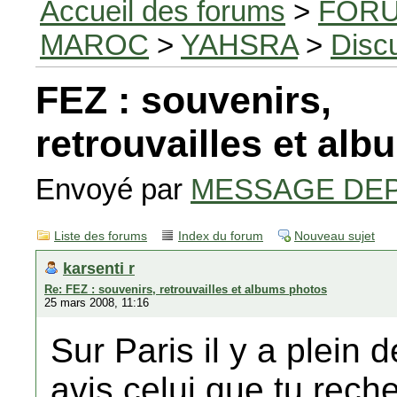
Accueil des forums
>
FORU
MAROC
>
YAHSRA
>
Disc
FEZ : souvenirs,
retrouvailles et al
Envoyé par
MESSAGE DE
Liste des forums
Index du forum
Nouveau sujet
karsenti r
Re: FEZ : souvenirs, retrouvailles et albums photos
25 mars 2008, 11:16
Sur Paris il y a plei
avis celui que tu rech