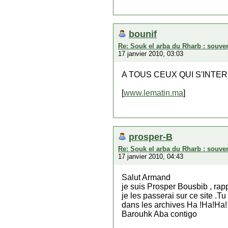
bounif
Re: Souk el arba du Rharb : souven
17 janvier 2010, 03:03
A TOUS CEUX QUI S'INTER
[
www.lematin.ma
]
prosper-B
Re: Souk el arba du Rharb : souven
17 janvier 2010, 04:43
Salut Armand
je suis Prosper Bousbib , rap
je les passerai sur ce site .T
dans les archives Ha !Ha!Ha!
Barouhk Aba contigo