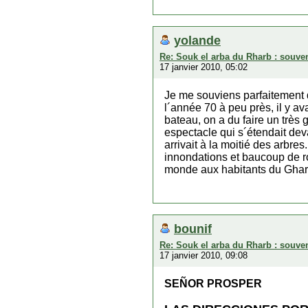
yolande
Re: Souk el arba du Rharb : souven
17 janvier 2010, 05:02
Je me souviens parfaitement d
l´année 70 à peu près, il y av
bateau, on a du faire un très
espectacle qui s´étendait dev
arrivait à la moitié des arbre
innondations et baucoup de r
monde aux habitants du Ghar
bounif
Re: Souk el arba du Rharb : souven
17 janvier 2010, 09:08
SEÑOR PROSPER