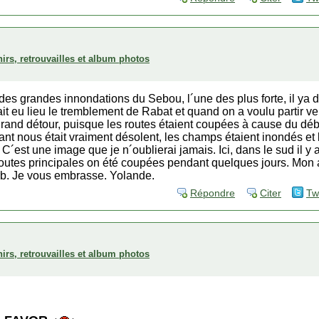
irs, retrouvailles et album photos
es grandes innondations du Sebou, l´une des plus forte, il ya 
ait eu lieu le tremblement de Rabat et quand on a voulu partir v
 grand détour, puisque les routes étaient coupées à cause du d
ant nous était vraiment désolent, les champs étaient inondés et l
s. C´est une image que je n´oublierai jamais. Ici, dans le sud il y
outes principales on été coupées pendant quelques jours. Mon a
b. Je vous embrasse. Yolande.
Répondre
Citer
Tw
irs, retrouvailles et album photos