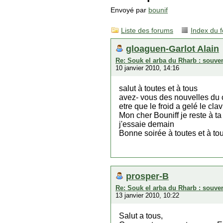
Envoyé par
bounif
Liste des forums
Index du 
gloaguen-Garlot Alain
Re: Souk el arba du Rharb : souven
10 janvier 2010, 14:16
salut à toutes et à tous
avez- vous des nouvelles du ch
etre que le froid a gelé le cla
Mon cher Bouniff je reste à ta
j'essaie demain
Bonne soirée à toutes et à to
prosper-B
Re: Souk el arba du Rharb : souven
13 janvier 2010, 10:22
Salut a tous,