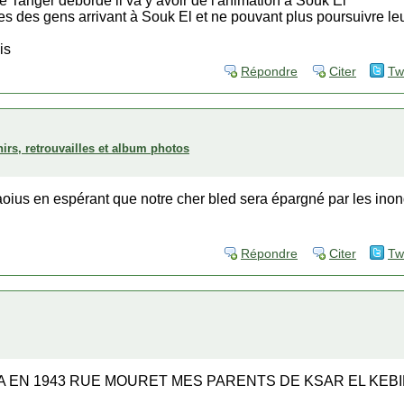
de Tanger déborde il va y avoir de l'animation à Souk El
s des gens arrivant à Souk El et ne pouvant plus poursuivre le
is
Répondre
Citer
Tw
irs, retrouvailles et album photos
oius en espérant que notre cher bled sera épargné par les inon
Répondre
Citer
Tw
A EN 1943 RUE MOURET MES PARENTS DE KSAR EL KEB