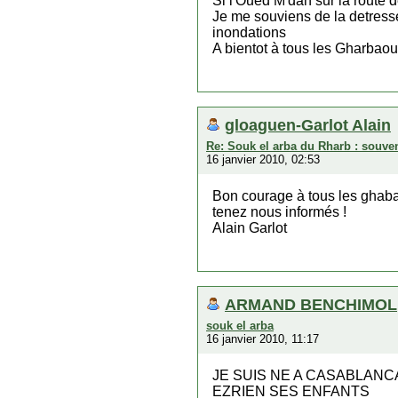
Si l'Oued M'dah sur la route 
Je me souviens de la detresse
inondations
A bientot à tous les Gharbaou
gloaguen-Garlot Alain
Re: Souk el arba du Rharb : souven
16 janvier 2010, 02:53
Bon courage à tous les ghaba
tenez nous informés !
Alain Garlot
ARMAND BENCHIMOL
souk el arba
16 janvier 2010, 11:17
JE SUIS NE A CASABLANC
EZRIEN SES ENFANTS