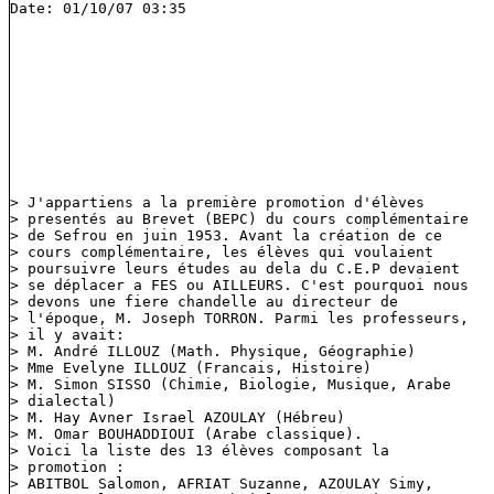
Date: 01/10/07 03:35
> J'appartiens a la première promotion d'élèves

> presentés au Brevet (BEPC) du cours complémentaire

> de Sefrou en juin 1953. Avant la création de ce

> cours complémentaire, les élèves qui voulaient

> poursuivre leurs études au dela du C.E.P devaient

> se déplacer a FES ou AILLEURS. C'est pourquoi nous

> devons une fiere chandelle au directeur de

> l'époque, M. Joseph TORRON. Parmi les professeurs,

> il y avait:

> M. André ILLOUZ (Math. Physique, Géographie)

> Mme Evelyne ILLOUZ (Francais, Histoire)

> M. Simon SISSO (Chimie, Biologie, Musique, Arabe

> dialectal)

> M. Hay Avner Israel AZOULAY (Hébreu)

> M. Omar BOUHADDIOUI (Arabe classique).

> Voici la liste des 13 élèves composant la

> promotion :

> ABITBOL Salomon, AFRIAT Suzanne, AZOULAY Simy,
