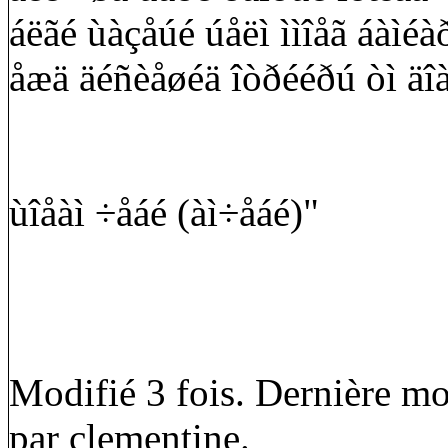
áëãé ùàçåúé úåëì ììîåã áàìéà
åæä äéñèåøéä îòðééðú òì äî
ùîåàì ÷åáé (àì÷åáé)"
Modifié 3 fois. Dernière mo
par clementine.