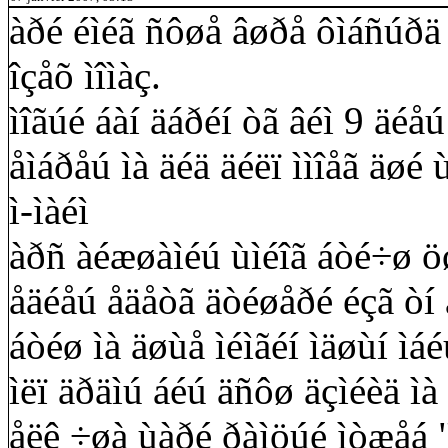
àðé éìéã ñôøå âøðå ôìáñúðä
îçåõ ìîìàç.
ìîãúé áàí äáðéí òã âéì 9 äéåú
åìáðåú ìà äéä äéëï ììîåã äøé 
ì-ìàéì
àðñ àéæøàìéú ùìéîã áòé÷ø ö
åäéåú åäåòã äòéøåðé éçã òí 
áòéø ìà äøùå ìéìãéí ìäøùí ìá
ìëï äðäìú áéú äñôø äçìéèä ìà 
åëê ÷øà ùàðé ðàìöúé ìòæåá "