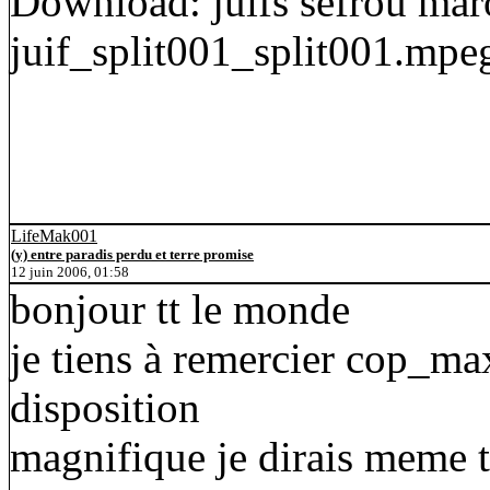
Download: juifs sefrou mar
juif_split001_split001.mpe
LifeMak001
(y) entre paradis perdu et terre promise
12 juin 2006, 01:58
bonjour tt le monde
je tiens à remercier cop_max
disposition
magnifique je dirais meme 