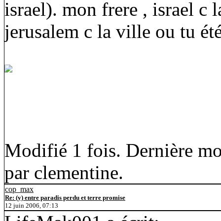
israel). mon frere , israel c 
jerusalem c la ville ou tu ét
Modifié 1 fois. Dernière mo
par clementine.
cop_max
Re: (y) entre paradis perdu et terre promise
12 juin 2006, 07:13