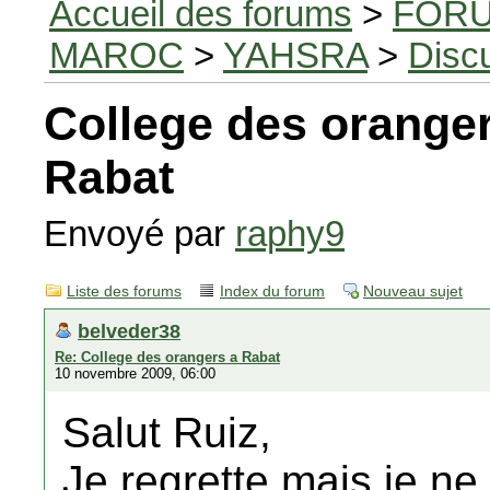
Accueil des forums
>
FORU
MAROC
>
YAHSRA
>
Disc
College des orange
Rabat
Envoyé par
raphy9
Liste des forums
Index du forum
Nouveau sujet
belveder38
Re: College des orangers a Rabat
10 novembre 2009, 06:00
Salut Ruiz,
Je regrette mais je ne