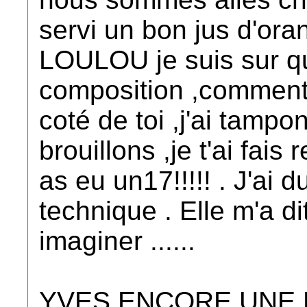
servi un bon jus d'oran
LOULOU je suis sur qu
composition ,comment t
coté de toi ,j'ai tampo
brouillons ,je t'ai fais
as eu un17!!!!! . J'ai 
technique . Elle m'a dit
imaginer ......
YVES ENCORE UNE F