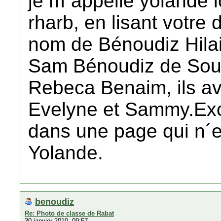
je m´appelle yolande 
rharb, en lisant votre 
nom de Bénoudiz Hilai
Sam Bénoudiz de Souk E
Rebeca Benaim, ils avai
Evelyne et Sammy.Excu
dans une page qui n´e
Yolande.
benoudiz
Re: Photo de classe de Rabat
30 janvier 2010, 09:57