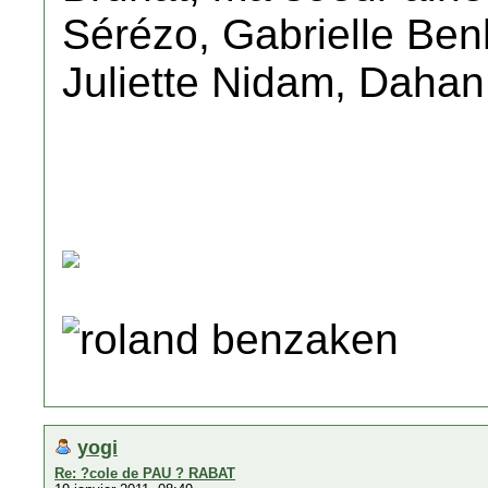
Sérézo, Gabrielle Benh
Juliette Nidam, Dahan 
roland benzaken
yogi
Re: ?cole de PAU ? RABAT